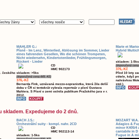
MAHLER G.:
Marie et Mario
Písně - Im Lenz, Winterlied, Ablösung im Sommer, Lieder
Hybrid Multic
eines fahrenden Gesellen, Wo die schönen Trompeten,
Nicht wiedersehn, Kindertotenlieder, Frühlingsmorgen,
Rückert - Lieder
skladem: 1-5ks
CD
(doporučená cena
376,-Kč
HMC 902173
I. českého
skladem: >5ks
Před 10 lety z
ctitele, když p
(doporučená cena:449,-Kč)
376,-Kč
nahrávkou Mote
Bernarda Fink, uznávaná mezzo-sopranistka, která žila delší
stol.).
dobu v ČR si tentokrát vybrala repertoár z písní Gustava
Mahlera. S Písní o zemi oslnila publikum Pražského jara v r.
2012.
sou skladem. Expedujeme do 2 dnů.
BACH J.S.:
MOZART W.A.
Orchestrální suity - kompl. nahr. 2CD
Adagios & Fug
minor K405/4 
CD
cantabile in 
HMC 902113-14
Fugue in A mi
skladem: 1-5ks
r