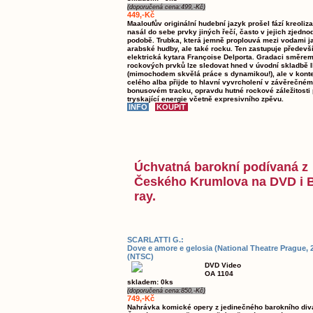
(doporučená cena:499,-Kč)
449,-Kč
Maaloufův originální hudební jazyk prošel fází kreoliz
nasál do sebe prvky jiných řečí, často v jejich zjedn
podobě. Trubka, která jemně proplouvá mezi vodami j
arabské hudby, ale také rocku. Ten zastupuje předevš
elektrická kytara Françoise Delporta. Gradaci směrem 
rockových prvků lze sledovat hned v úvodní skladbě I
(mimochodem skvělá práce s dynamikou!), ale v kont
celého alba přijde to hlavní vyvrcholení v závěrečném
bonusovém tracku, opravdu hutné rockové záležitosti 
tryskající energie včetně expresivního zpěvu.
Úchvatná barokní podívaná z
Českého Krumlova na DVD i 
ray.
SCARLATTI G.:
Dove e amore e gelosia (National Theatre Prague, 
(NTSC)
DVD Video
OA 1104
skladem: 0ks
(doporučená cena:850,-Kč)
749,-Kč
Nahrávka komické opery z jedinečného barokního div