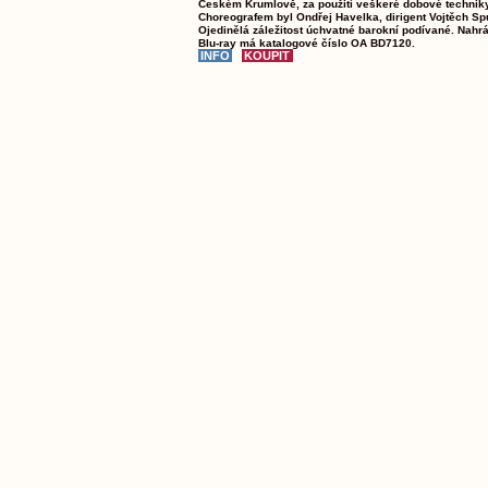
Českém Krumlově, za použití veškeré dobové techniky
Choreografem byl Ondřej Havelka, dirigent Vojtěch Sp
Ojedinělá záležitost úchvatné barokní podívané. Nahr
Blu-ray má katalogové číslo OA BD7120.