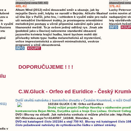
(doporučená cena:549,-Kč)
(doporučená cena
489,-Kč
379,-Kč
ace a
Album Wind (2012) mění dosavadní směr a ukazuje, jak by
Lucky Peterson.
odušené
nejspíše Davis zněl, kdyby se narodil v Bejrútu. Ačkoliv Maalouf
svém novém al
azzu a
už léta žije v Paříži, jeho hra, i vzhledem k využití stále pro naše
nadupanými skl
ím
uši netradiční čtvrttónové trubky, je prostoupena orientálními
lety návštěvník
k využití
melodickými postupy a věrně připomíná sakrální zpěv jako v
hlavních hvězd
llusions
libanonské mešitě. To je ovšem jediný odlišný rys. Jinak zde
extu
(podobně jako u Davise) nalezneme standardní obsazení
jazzového kvinteta hrající hudbu, které bychom mohli dát
plné
přívlastky tohoto typu: hudba melancholická až mysteriózní,
velice impresionistická a zároveň minimalistická, veskrze
programní a silně obrazotvorná.
DOPORUČUJEME ! ! !
Blu
C.W.Gluck - Orfeo ed Euridice - Český Kruml
Další skvělá nahrávka z barokního divadla v Českém Krumlově, v režii Ondř
2011)
102184 GLUCK C.W.: Orfeo ed Euridice
Druhý režijní projekt Ondřeje Havelky v nádherném prostř
kontratenorista Bejun Mehta, Eurydika zpívá a hraje Eva Liebau. Orchestr Colleg
DVD i Blu-ray na skladě. Jak nahrávka vznikala si můžete přečíst zde: http://kult
067-/filmvideo.aspx?c=A140507_141846_filmvideo_ts
DVD má katalogové číslo 102184 a stojí 750 Kč. Blu-ray má katalogové číslo 108
číslo požadované nahrávky do vyhledávacího řádku v záhlaví stránky.
adla v