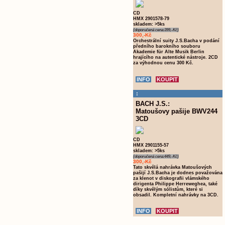
CD
HMX 2901578-79
skladem: >5ks
(doporučená cena:399,-Kč)
300,-Kč
Orchestrální suity J.S.Bacha v podání
předního barokního souboru
Akademie für Alte Musik Berlin
hrajícího na autentické nástroje. 2CD
za výhodnou cenu 300 Kč.
:
BACH J.S.:
Matoušovy pašije BWV244
3CD
CD
HMX 2901155-57
skladem: >5ks
(doporučená cena:449,-Kč)
300,-Kč
Tato skvělá nahrávka Matoušových
pašijí J.S.Bacha je dodnes považována
za klenot v diskografii vlámského
dirigenta Philippe Herreweghea, také
díky skvělým sólistům, které si
obsadil. Kompletní nahrávky na 3CD.