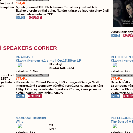
(doporučená cena:509,-Kč)
454,-Kč
ho jara 4
 kompletní
A ještě jednou FBO. Na letošním Pražském jaru hrál také
Bachovu orchestrální suitu. Na této nahrávce jsou všechny čtyři
pěkně pohromadě na 2CD.
vlastní skladb
VÍ SPEAKERS CORNER
BRAHMS J.:
BEETHOVEN L.
Klavírní koncert č.1 d moll Op.15 180gr LP
Klavírní konce
LP - vinyl
DECCA SXL 6023
skladem: 1-5ks
skladem: 0ks
eam - král
(doporučená cena:799,-Kč)
(doporučená cena
749,-Kč
749,-Kč
u 1957 v
 jednalo o
Klavírista Sir Clifford Curzon, LSO a dirigent George Szell.
Další lahůdka n
LP,
Interpretačně i technicky báječná nahrávka na audiofilském
za dirigentský
180gr LP od vydavatelství Speakers Corner, které je známo
společně Klaví
svými nadmíru kvalitnímu vinyly.
vydavatelství 
MAALOUF Ibrahim:
PETERSON Lu
Wind
The Son of A
CD
IBM 4
skladem: 0ks
skladem: 0ks