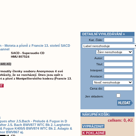
DETAILNÍ VYHLEDÁVÁNÍ »
Kat. číslo:
n - Moteta a písně z Francie 13. století SACD
hannel
SACD - Superaudio CD
HMU 807524
Autor:
:449,-Kč)
Titul:
Interpret:
armoutily členky souboru Anonymous 4 své
rohlásily, že se rozcházejí. Dnes jsou zpět s
Anotace:
t a písní z Montpellierského kodexu (Francie 13.
Cena do:
Jen skladem:
NÁKUPNÍ KOŠÍK:
:
celkem: 0,-Kč
ues after J.S.Bach - Prelude & Fugue in D
after J.S. Bach BWV877 WTC Bk 2. Larghetto
D & Fugue K405/5 BWV874 WTC Bk 2. Adagio &
nor BWV867 aj.
CD