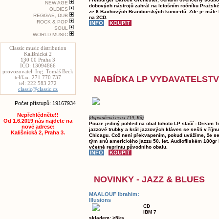
NEW AGE
dobových nástrojů zahrál na letošním ročníku Pražské
OLDIES
ze 6 Bachových Braniborských koncertů. Zde je máte
REGGAE, DUB
na 2CD.
ROCK & POP
SOUL
WORLD MUSIC
Classic music distribution
Kališnická 2
130 00 Praha 3
IČO: 13094866
provozovatel: Ing. Tomáš Beck
NABÍDKA LP VYDAVATELST
tel/fax: 271 770 737
tel: 222 583 272
classic@classic.cz
Počet přístupů: 19167934
Nepřehlédněte!!
(doporučená cena:719,-Kč)
Od 1.6.2019 nás najdete na
Pouze jediný pohled na obal tohoto LP stačí - Dream T
nové adrese:
jazzové trubky a král jazzových kláves se sešli v říjn
Kališnická 2, Praha 3.
Chicagu. Což není překvapením, pokud uvážíme, že se
tým snů amerického jazzu 50. let. Audiofilském 180gr 
včetně reprintu původního obalu.
NOVINKY - JAZZ & BLUES
MAALOUF Ibrahim:
Illusions
CD
IBM 7
skladem: >5ks