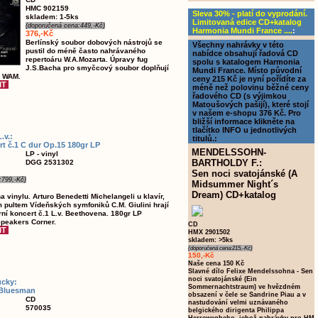
HMC 902159
Sleva 30% - platí do vyprodání.
skladem: 1-5ks
Limitovaná edice CD+katalog
(doporučená cena:449,-Kč)
Harmonia Mundi France ....
:
376,-Kč
Berlínský soubor dobových nástrojů se
Všechny nahrávky v této
pustil do méně často nahrávaného
nabídce obsahují řadová CD
repertoáru W.A.Mozarta. Úpravy fug
spolu s katalogem Harmonia
J.S.Bacha pro smyčcový soubor doplňují
Mundi France. Místo původní
y WAM.
ceny 215 Kč je nyní pořídíte za
méně než polovinu běžné ceny
řadového CD (s výjimkou
Matoušových pašijí), které stojí
v našem e-shopu 376 Kč. Pro
bližší informace klikněte na
tlačítko INFO u jednotlivých
v.:
titulů.:
rt č.1 C dur Op.15 180gr LP
MENDELSSOHN-
LP - vinyl
BARTHOLDY F.:
DGG 2531302
Sen noci svatojánské (A
:799,-Kč)
Midsummer Night´s
Dream) CD+katalog
a vinylu. Arturo Benedetti Michelangeli u klavír,
m pultem Vídeňských symfoniků C.M. Giulini hrají
rní koncert č.1 L.v. Beethovena. 180gr LP
Speakers Corner.
CD
HMX 2901502
skladem: >5ks
(doporučená cena:215,-Kč)
150,-Kč
Naše cena 150 Kč
Slavné dílo Felixe Mendelssohna - Sen
noci svatojánské (Ein
cky:
Sommernachtstraum) ve hvězdném
 Bluesman
obsazení v čele se Sandrine Piau a v
CD
nastudování velmi uznávaného
570035
belgického dirigenta Philippa