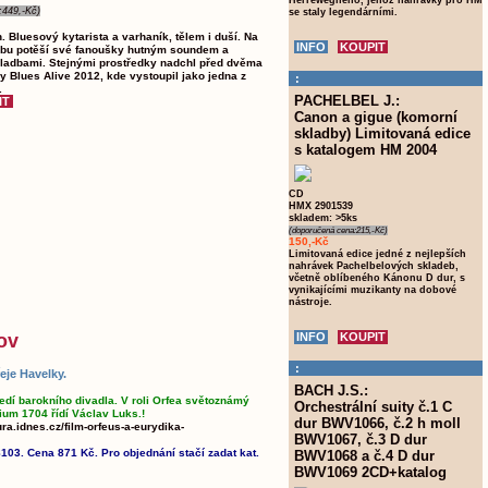
Herrewegheho, jehož nahrávky pro HM
:449,-Kč)
se staly legendárními.
 Bluesový kytarista a varhaník, tělem i duší. Na
bu potěší své fanoušky hutným soundem a
adbami. Stejnými prostředky nadchl před dvěma
y Blues Alive 2012, kde vystoupil jako jedna z
:
.
PACHELBEL J.:
Canon a gigue (komorní
skladby) Limitovaná edice
s katalogem HM 2004
CD
HMX 2901539
skladem: >5ks
(doporučená cena:215,-Kč)
150,-Kč
Limitovaná edice jedné z nejlepších
nahrávek Pachelbelových skladeb,
včetně oblíbeného Kánonu D dur, s
vynikajícími muzikanty na dobové
nástroje.
ov
:
eje Havelky.
BACH J.S.:
edí barokního divadla. V roli Orfea světoznámý
Orchestrální suity č.1 C
ium 1704 řídí Václav Luks.!
dur BWV1066, č.2 h moll
ura.idnes.cz/film-orfeus-a-eurydika-
BWV1067, č.3 D dur
103. Cena 871 Kč. Pro objednání stačí zadat kat.
BWV1068 a č.4 D dur
BWV1069 2CD+katalog