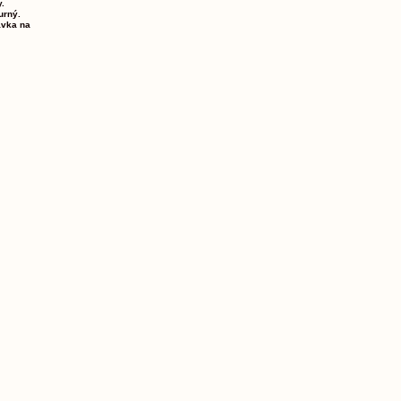
.
urný.
ávka na