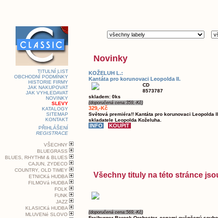
Novinky
TITULNÍ LIST
KOŽELUH L.:
OBCHODNÍ PODMÍNKY
Kantáta pro korunovaci Leopolda II.
HISTORIE FIRMY
CD
JAK NAKUPOVAT
8573787
JAK VYHLEDAVAT
skladem: 0ks
NOVINKY
(doporučená cena:359,-Kč)
SLEVY
329,-Kč
KATALOGY
SITEMAP
Světová premiéra!! Kantáta pro korunovaci Leopolda I
KONTAKT
skladatele Leopolda Koželuha.
PŘIHLÁŠENÍ
REGISTRACE
VŠECHNY
BLUEGRASS
BLUES, RHYTHM & BLUES
CAJUN, ZYDECO
COUNTRY, OLD TIMEY
Všechny tituly na této stránce j
ETNICKá HUDBA
FILMOVá HUDBA
FOLK
FUNK
JAZZ
KLASICKá HUDBA
(doporučená cena:569,-Kč)
MLUVENé SLOVO
Freiburger Barock Orchester, cenami ověnčený soubo