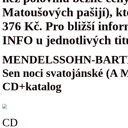
Matoušových pašijí), kt
376 Kč. Pro bližší infor
INFO u jednotlivých tit
MENDELSSOHN-BARTH
Sen noci svatojánské (A
CD+katalog
CD