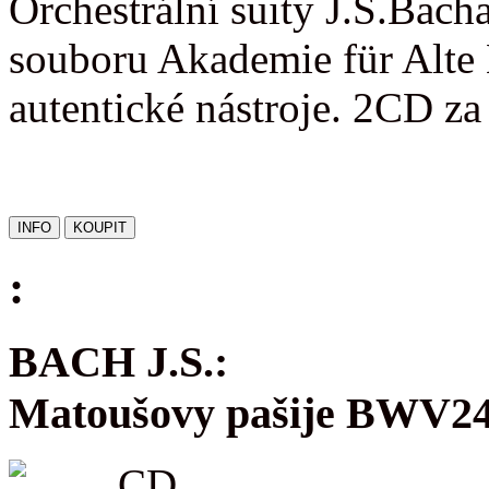
Orchestrální suity J.S.Bac
souboru Akademie für Alte 
autentické nástroje. 2CD z
:
BACH J.S.:
Matoušovy pašije BWV2
CD