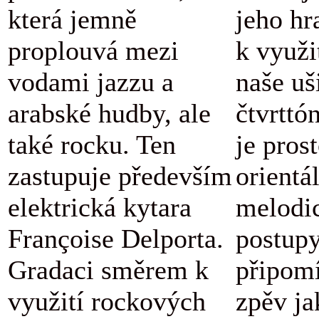
která jemně
jeho hr
proplouvá mezi
k využi
vodami jazzu a
naše uš
arabské hudby, ale
čtvrttó
také rocku. Ten
je pros
zastupuje především
orientá
elektrická kytara
melodi
Françoise Delporta.
postupy
Gradaci směrem k
připomí
využití rockových
zpěv ja