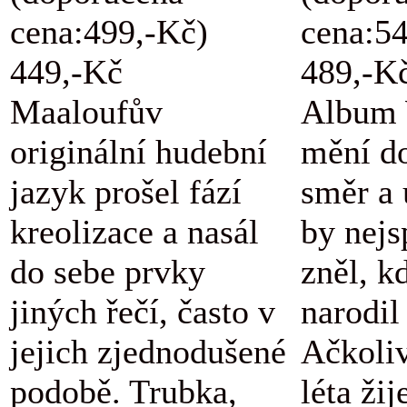
cena:499,-Kč)
cena:5
449,-Kč
489,-K
Maaloufův
Album 
originální hudební
mění d
jazyk prošel fází
směr a 
kreolizace a nasál
by nejs
do sebe prvky
zněl, k
jiných řečí, často v
narodil
jejich zjednodušené
Ačkoli
podobě. Trubka,
léta žij