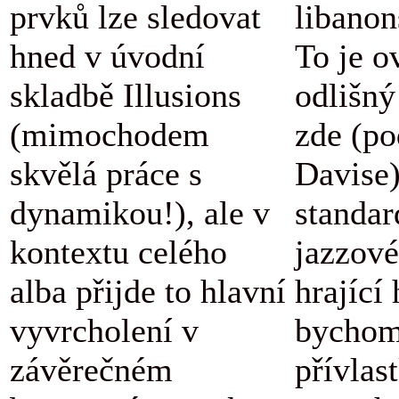
prvků lze sledovat
libanon
hned v úvodní
To je o
skladbě Illusions
odlišný
(mimochodem
zde (po
skvělá práce s
Davise
dynamikou!), ale v
standar
kontextu celého
jazzové
alba přijde to hlavní
hrající
vyvrcholení v
bychom
závěrečném
přívlas