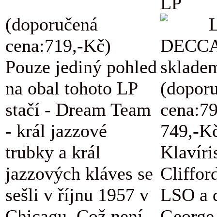
LP
(doporučená
L
cena:719,-Kč)
DECCA
Pouze jediný pohled
skladem
na obal tohoto LP
(dopor
stačí - Dream Team
cena:7
- král jazzové
749,-K
trubky a král
Klavíri
jazzových kláves se
Cliffor
sešli v říjnu 1957 v
LSO a d
Chicagu. Což není
George 