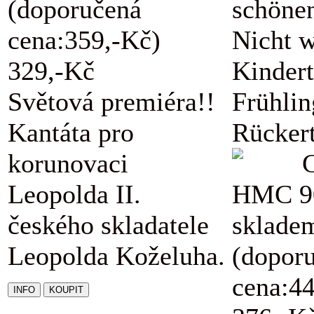
(doporučená
schöne
cena:359,-Kč)
Nicht w
329,-Kč
Kindert
Světová premiéra!!
Frühli
Kantáta pro
Rückert
korunovaci
Leopolda II.
HMC 9
českého skladatele
sklade
Leopolda Koželuha.
(dopor
cena:4