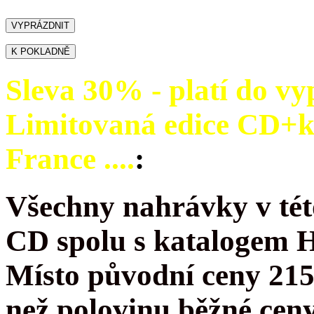
Sleva 30% - platí do vy
Limitovaná edice CD+
France ....
:
Všechny nahrávky v tét
CD spolu s katalogem 
Místo původní ceny 215
než polovinu běžné cen