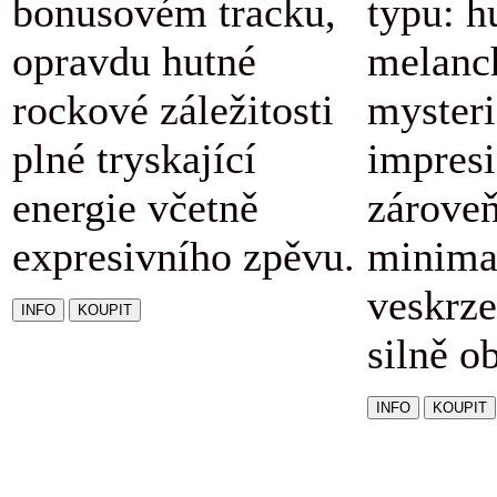
bonusovém tracku,
typu: h
opravdu hutné
melanc
rockové záležitosti
mysteri
plné tryskající
impresi
energie včetně
zárove
expresivního zpěvu.
minimal
veskrze
silně o