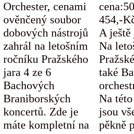
Orchester, cenami
cena:5
ověnčený soubor
454,-K
dobových nástrojů
A ještě
zahrál na letošním
Na let
ročníku Pražského
Pražské
jara 4 ze 6
také B
Bachových
orchestr
Braniborských
Na této
koncertů. Zde je
jsou vš
máte kompletní na
pěkně 