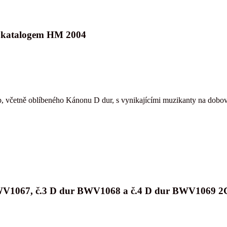
s katalogem HM 2004
b, včetně oblíbeného Kánonu D dur, s vynikajícími muzikanty na dobov
l BWV1067, č.3 D dur BWV1068 a č.4 D dur BWV1069 