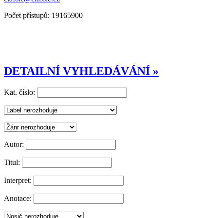
Počet přístupů: 19165900
DETAILNÍ VYHLEDÁVÁNÍ »
Kat. číslo:
Autor:
Titul:
Interpret:
Anotace: