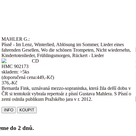
MAHLER G.:
Písně - Im Lenz, Winterlied, Ablösung im Sommer, Lieder eines
fahrenden Gesellen, Wo die schönen Trompeten, Nicht wiedersehn,
Kindertotenlieder, Frühlingsmorgen, Rückert - Lieder
CD
HMC 902173
skladem: >5ks
(doporučená cena:449,-Kč)
376,-Kč
Bernarda Fink, uznávaná mezzo-sopranistka, která žila delší dobu v
ČR si tentokrát vybrala repertoár z písní Gustava Mahlera. S Písní o
zemi oslnila publikum Pražského jara v r. 2012.
jeme do 2 dnů.