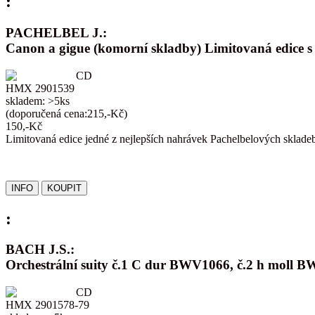
:
PACHELBEL J.:
Canon a gigue (komorní skladby) Limitovaná edice 
CD
HMX 2901539
skladem: >5ks
(doporučená cena:215,-Kč)
150,-Kč
Limitovaná edice jedné z nejlepších nahrávek Pachelbelových sklade
:
BACH J.S.:
Orchestrální suity č.1 C dur BWV1066, č.2 h mol
CD
HMX 2901578-79