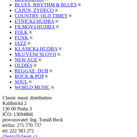
BLUES, RHYTHM & BLUES
CAJUN, ZYDECO
COUNTRY, OLD TIMEY
ETNICKá HUDBA
FILMOVá HUDBA
FOLK
FUNK
JAZZ
KLASICKá HUDBA
MLUVENé SLOVO
NEW AGE
OLDIES
REGGAE, DUB
ROCK & POP
SOUL
WORLD MUSIC
Classic music distribution
Kališnická 2
130 00 Praha 3
IČO: 13094866
provozovatel: Ing. Tomáš Beck
tel/fax: 271 770 737
tel: 222 583 272
classic@classic.cz