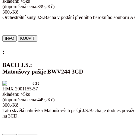
skladem: >5ks
(doporučená cena:399,-Kč)
300,-Kč
Orchestrální suity J.S.Bacha v podání předního barokního souboru A
:
BACH J.S.:
Matoušovy pašije BWV244 3CD
CD
HMX 2901155-57
skladem: >5ks
(doporučená cena:449,-Kč)
300,-Kč
Tato skvělá nahrávka Matoušových pašijí J.S.Bacha je dodnes považov
na 3CD.