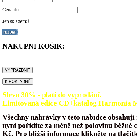
Cena do:
Jen skladem:
NÁKUPNÍ KOŠÍK:
Sleva 30% - platí do vyprodání.
Limitovaná edice CD+katalog Harmonia Mu
Všechny nahrávky v této nabídce obsahují
nyní pořídíte za méně než polovinu běžné 
Kč. Pro bližší informace klikněte na tlačít