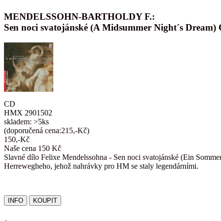
MENDELSSOHN-BARTHOLDY F.:
Sen noci svatojánské (A Midsummer Night´s Dream)
CD
HMX 2901502
skladem: >5ks
(doporučená cena:215,-Kč)
150,-Kč
Naše cena 150 Kč
Slavné dílo Felixe Mendelssohna - Sen noci svatojánské (Ein Sommer
Herrewegheho, jehož nahrávky pro HM se staly legendárními.