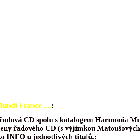
ndi France ....
:
 řadová CD spolu s katalogem Harmonia Mu
ceny řadového CD (s výjimkou Matoušových p
ko INFO u jednotlivých titulů.: