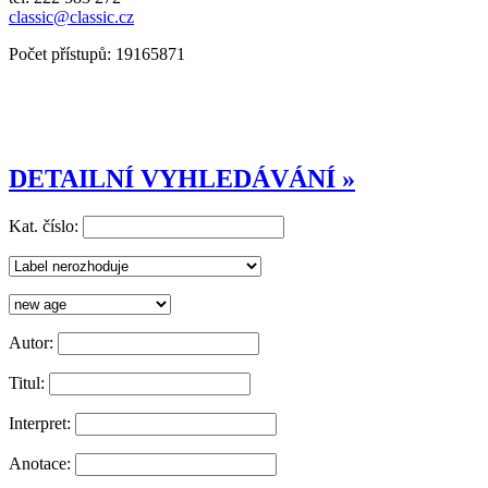
classic@classic.cz
Počet přístupů: 19165871
DETAILNÍ VYHLEDÁVÁNÍ »
Kat. číslo:
Autor:
Titul:
Interpret:
Anotace: