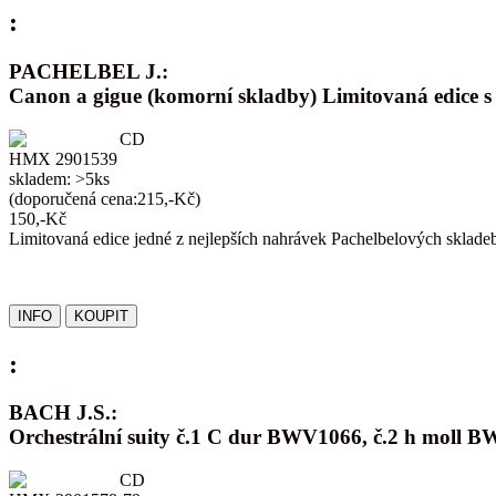
:
PACHELBEL J.:
Canon a gigue (komorní skladby) Limitovaná edice 
CD
HMX 2901539
skladem: >5ks
(doporučená cena:215,-Kč)
150,-Kč
Limitovaná edice jedné z nejlepších nahrávek Pachelbelových sklade
:
BACH J.S.:
Orchestrální suity č.1 C dur BWV1066, č.2 h mol
CD