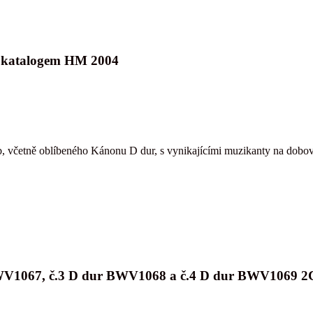
s katalogem HM 2004
b, včetně oblíbeného Kánonu D dur, s vynikajícími muzikanty na dobov
l BWV1067, č.3 D dur BWV1068 a č.4 D dur BWV1069 