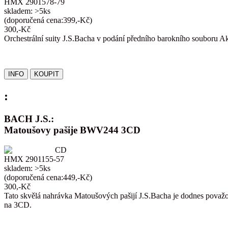
HMX 2901578-79
skladem: >5ks
(doporučená cena:399,-Kč)
300,-Kč
Orchestrální suity J.S.Bacha v podání předního barokního souboru A
:
BACH J.S.:
Matoušovy pašije BWV244 3CD
CD
HMX 2901155-57
skladem: >5ks
(doporučená cena:449,-Kč)
300,-Kč
Tato skvělá nahrávka Matoušových pašijí J.S.Bacha je dodnes považov
na 3CD.