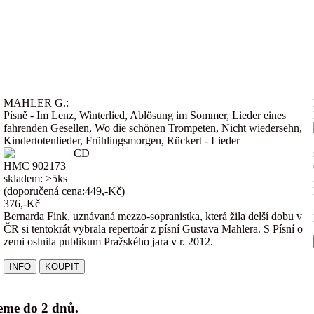
MAHLER G.:
Písně - Im Lenz, Winterlied, Ablösung im Sommer, Lieder eines
fahrenden Gesellen, Wo die schönen Trompeten, Nicht wiedersehn,
Kindertotenlieder, Frühlingsmorgen, Rückert - Lieder
CD
HMC 902173
skladem: >5ks
(doporučená cena:449,-Kč)
376,-Kč
Bernarda Fink, uznávaná mezzo-sopranistka, která žila delší dobu v
ČR si tentokrát vybrala repertoár z písní Gustava Mahlera. S Písní o
zemi oslnila publikum Pražského jara v r. 2012.
jeme do 2 dnů.