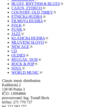
BLUES, RHYTHM & BLUES
CAJUN, ZYDECO
COUNTRY, OLD TIMEY
ETNICKá HUDBA
FILMOVá HUDBA
FOLK
FUNK
JAZZ
KLASICKá HUDBA
MLUVENé SLOVO
NEW AGE
CD
OLDIES
REGGAE, DUB
ROCK & POP
SOUL
WORLD MUSIC
Classic music distribution
Kališnická 2
130 00 Praha 3
IČO: 13094866
provozovatel: Ing. Tomáš Beck
tel/fax: 271 770 737
tel: 222 583 272