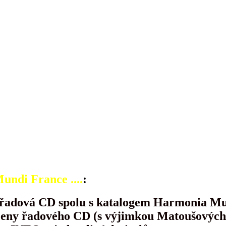
ndi France ....
:
 řadová CD spolu s katalogem Harmonia Mu
ceny řadového CD (s výjimkou Matoušových p