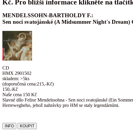
Kč. Pro bližší informace klikněte na tlačít
MENDELSSOHN-BARTHOLDY F.:
Sen noci svatojánské (A Midsummer Night´s Dream)
CD
HMX 2901502
skladem: >5ks
(doporučená cena:215,-Kč)
150,-Kč
Naše cena 150 Kč
Slavné dílo Felixe Mendelssohna - Sen noci svatojánské (Ein Sommer
Herrewegheho, jehož nahrávky pro HM se staly legendárními.