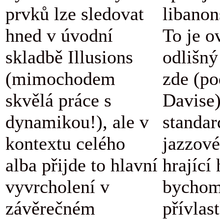
prvků lze sledovat
libanon
hned v úvodní
To je o
skladbě Illusions
odlišný
(mimochodem
zde (po
skvělá práce s
Davise
dynamikou!), ale v
standar
kontextu celého
jazzové
alba přijde to hlavní
hrající
vyvrcholení v
bychom
závěrečném
přívlas