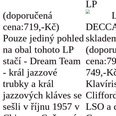
LP
(doporučená
L
cena:719,-Kč)
DECCA
Pouze jediný pohled
skladem
na obal tohoto LP
(dopor
stačí - Dream Team
cena:7
- král jazzové
749,-K
trubky a král
Klavíri
jazzových kláves se
Cliffor
sešli v říjnu 1957 v
LSO a d