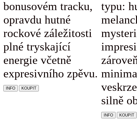
bonusovém tracku,
typu: h
opravdu hutné
melanc
rockové záležitosti
mysteri
plné tryskající
impresi
energie včetně
zárove
expresivního zpěvu.
minimal
veskrze
silně o