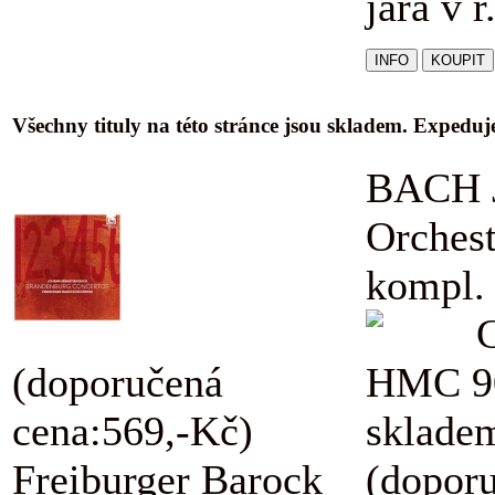
jara v r
Všechny tituly na této stránce jsou skladem. Expedu
BACH J
Orchest
kompl.
(doporučená
HMC 9
cena:569,-Kč)
skladem
Freiburger Barock
(dopor