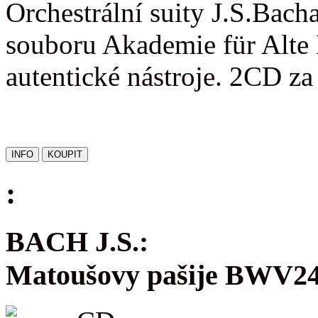
Orchestrální suity J.S.Bac
souboru Akademie für Alte 
autentické nástroje. 2CD z
:
BACH J.S.:
Matoušovy pašije BWV2