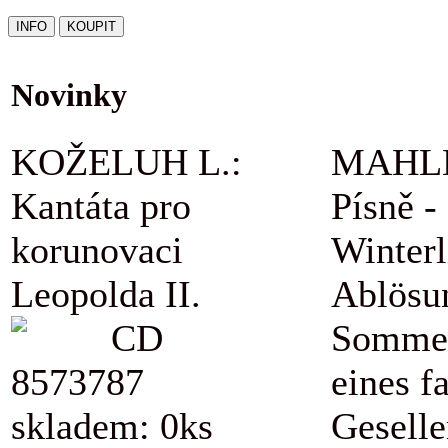
Novinky
KOŽELUH L.:
MAHLE
Kantáta pro
Písně -
korunovaci
Winterl
Leopolda II.
Ablösu
CD
Sommer
8573787
eines f
skladem: 0ks
Geselle