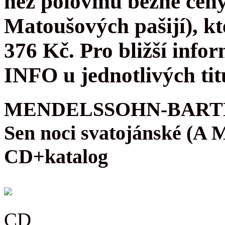
než polovinu běžné cen
Matoušových pašijí), kt
376 Kč. Pro bližší infor
INFO u jednotlivých tit
MENDELSSOHN-BARTH
Sen noci svatojánské (A
CD+katalog
CD