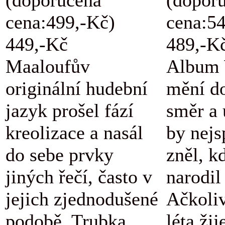
cena:499,-Kč)
cena:5
449,-Kč
489,-K
Maaloufův
Album 
originální hudební
mění d
jazyk prošel fází
směr a 
kreolizace a nasál
by nejs
do sebe prvky
zněl, k
jiných řečí, často v
narodil
jejich zjednodušené
Ačkoli
podobě. Trubka,
léta žij