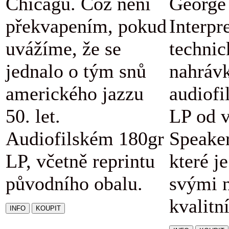
Chicagu. Což není
George 
překvapením, pokud
Interpr
uvážíme, že se
technic
jednalo o tým snů
nahráv
amerického jazzu
audiofi
50. let.
LP od v
Audiofilském 180gr
Speaker
LP, včetně reprintu
které j
původního obalu.
svými 
kvalitn