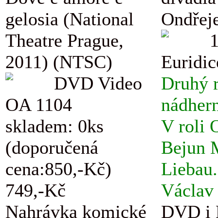
gelosia (National
Ondřej
Theatre Prague,
2011) (NTSC)
Euridic
DVD Video
Druhý r
OA 1104
nádhern
skladem: 0ks
V roli 
(doporučená
Bejun M
cena:850,-Kč)
Liebau.
749,-Kč
Václav 
Nahrávka komické
DVD i B