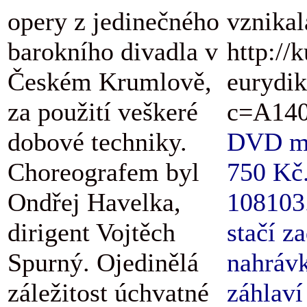
opery z jedinečného
vznikal
barokního divadla v
http://
Českém Krumlově,
eurydik
za použití veškeré
c=A140
dobové techniky.
DVD má 
Choreografem byl
750 Kč.
Ondřej Havelka,
108103.
dirigent Vojtěch
stačí z
Spurný. Ojedinělá
nahrávk
záležitost úchvatné
záhlaví