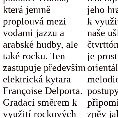
která jemně
jeho hr
proplouvá mezi
k využi
vodami jazzu a
naše uš
arabské hudby, ale
čtvrttó
také rocku. Ten
je pros
zastupuje především
orientá
elektrická kytara
melodi
Françoise Delporta.
postupy
Gradaci směrem k
připomí
využití rockových
zpěv ja