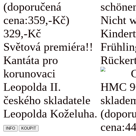
(doporučená
schöne
cena:359,-Kč)
Nicht w
329,-Kč
Kindert
Světová premiéra!!
Frühli
Kantáta pro
Rückert
korunovaci
Leopolda II.
HMC 9
českého skladatele
sklade
Leopolda Koželuha.
(dopor
cena:4