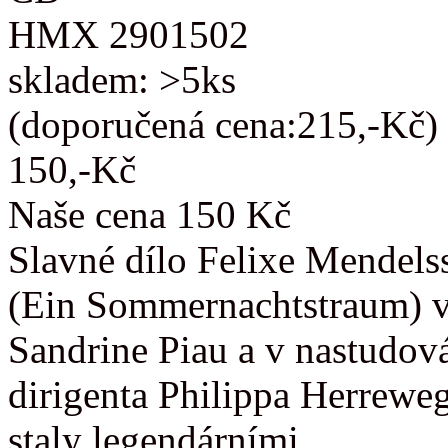
HMX 2901502
skladem: >5ks
(doporučená cena:215,-Kč)
150,-Kč
Naše cena 150 Kč
Slavné dílo Felixe Mendels
(Ein Sommernachtstraum) v
Sandrine Piau a v nastudov
dirigenta Philippa Herrewe
staly legendárními.