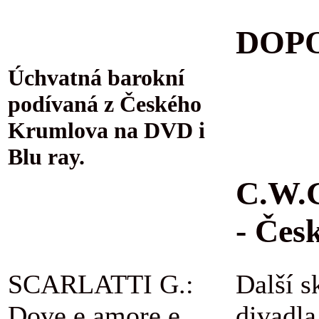
DOPO
Úchvatná barokní
podívaná z Českého
Krumlova na DVD i
Blu ray.
C.W.G
- Čes
SCARLATTI G.:
Další s
Dove e amore e
divadla