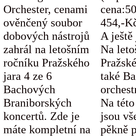
Orchester, cenami
cena:5
ověnčený soubor
454,-K
dobových nástrojů
A ještě
zahrál na letošním
Na let
ročníku Pražského
Pražské
jara 4 ze 6
také B
Bachových
orchestr
Braniborských
Na této
koncertů. Zde je
jsou vš
máte kompletní na
pěkně 