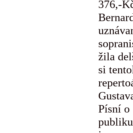
376,-K
Bernard
uznáva
soprani
žila de
si tent
reperto
Gustav
Písní o
publik