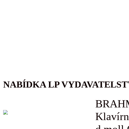
NABÍDKA LP VYDAVATELST
BRAHM
Klavírn
d moll