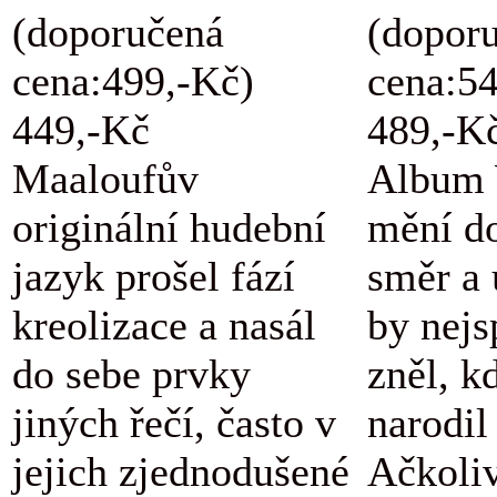
(doporučená
(dopor
cena:499,-Kč)
cena:5
449,-Kč
489,-K
Maaloufův
Album 
originální hudební
mění d
jazyk prošel fází
směr a 
kreolizace a nasál
by nejs
do sebe prvky
zněl, k
jiných řečí, často v
narodil
jejich zjednodušené
Ačkoli