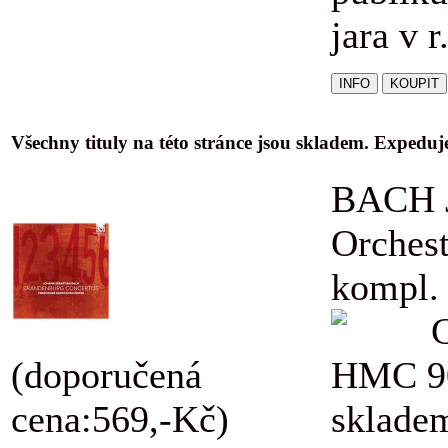
jara v r
Všechny tituly na této stránce jsou skladem. Expedu
BACH J
Orchest
kompl.
(doporučená
HMC 9
cena:569,-Kč)
skladem