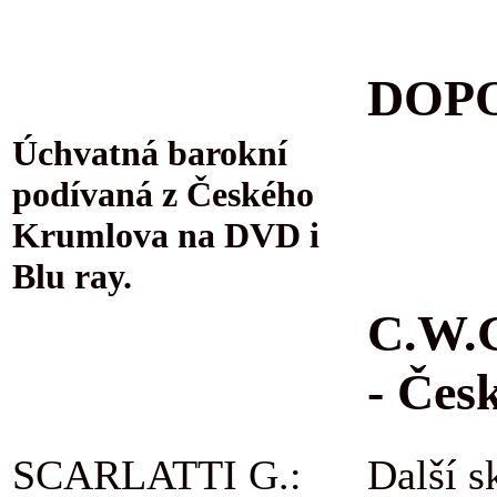
DOPO
Úchvatná barokní
podívaná z Českého
Krumlova na DVD i
Blu ray.
C.W.G
- Čes
SCARLATTI G.:
Další s