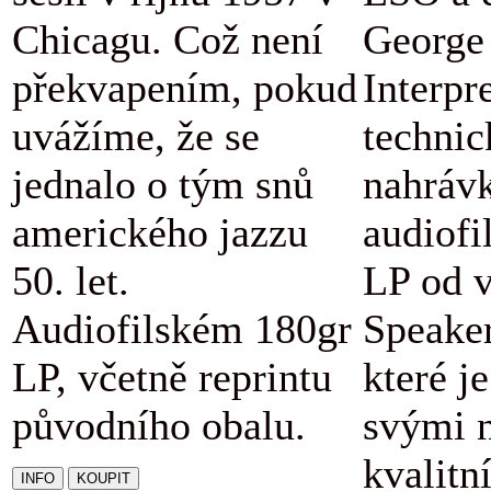
Chicagu. Což není
George 
překvapením, pokud
Interpr
uvážíme, že se
technic
jednalo o tým snů
nahráv
amerického jazzu
audiofi
50. let.
LP od v
Audiofilském 180gr
Speaker
LP, včetně reprintu
které j
původního obalu.
svými 
kvalitn