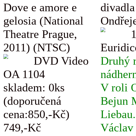
Dove e amore e
divadla
gelosia (National
Ondřej
Theatre Prague,
2011) (NTSC)
Euridic
DVD Video
Druhý r
OA 1104
nádhern
skladem: 0ks
V roli 
(doporučená
Bejun M
cena:850,-Kč)
Liebau.
749,-Kč
Václav 