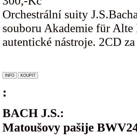
300,-Kč
Orchestrální suity J.S.Bac
souboru Akademie für Alte 
autentické nástroje. 2CD z
:
BACH J.S.:
Matoušovy pašije BWV2