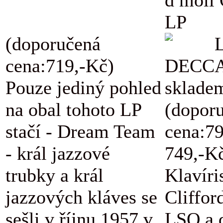
LP
(doporučená
L
cena:719,-Kč)
DECCA
Pouze jediný pohled
skladem
na obal tohoto LP
(dopor
stačí - Dream Team
cena:7
- král jazzové
749,-K
trubky a král
Klavíri
jazzových kláves se
Cliffor
sešli v říjnu 1957 v
LSO a d