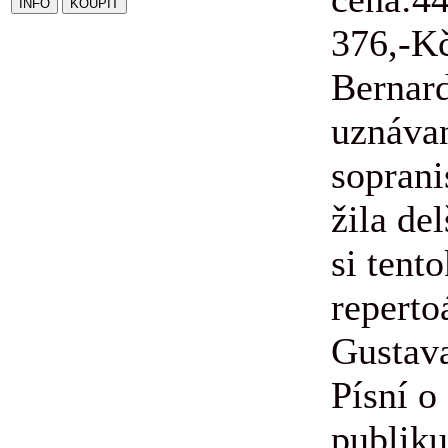
376,-K
Bernard
uznáva
soprani
žila de
si tent
reperto
Gustav
Písní o
publik