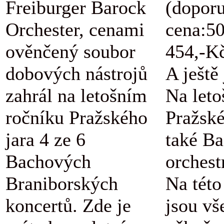
Freiburger Barock
(dopor
Orchester, cenami
cena:5
ověnčený soubor
454,-K
dobových nástrojů
A ještě
zahrál na letošním
Na let
ročníku Pražského
Pražské
jara 4 ze 6
také B
Bachových
orchestr
Braniborských
Na této
koncertů. Zde je
jsou vš