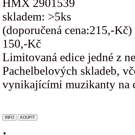
HMX 2901539
skladem: >5ks
(doporučená cena:215,-Kč)
150,-Kč
Limitovaná edice jedné z n
Pachelbelových skladeb, vč
vynikajícími muzikanty na 
: