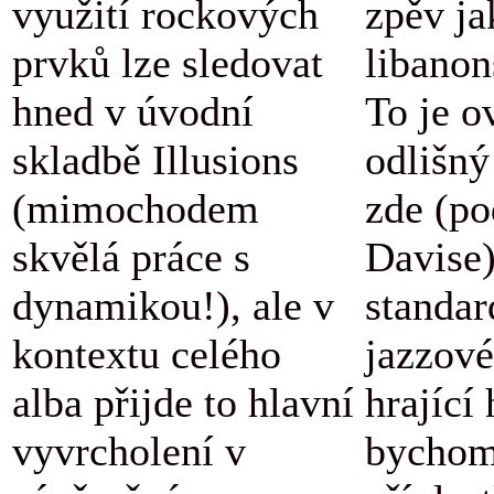
využití rockových
zpěv ja
prvků lze sledovat
libanon
hned v úvodní
To je o
skladbě Illusions
odlišný
(mimochodem
zde (po
skvělá práce s
Davise
dynamikou!), ale v
standar
kontextu celého
jazzové
alba přijde to hlavní
hrající
vyvrcholení v
bychom