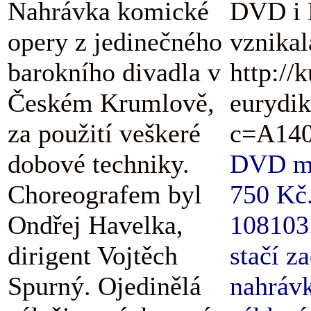
Nahrávka komické
DVD i B
opery z jedinečného
vznikal
barokního divadla v
http://
Českém Krumlově,
eurydik
za použití veškeré
c=A140
dobové techniky.
DVD má 
Choreografem byl
750 Kč.
Ondřej Havelka,
108103.
dirigent Vojtěch
stačí z
Spurný. Ojedinělá
nahrávk