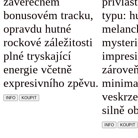
závěrečném
přívlas
bonusovém tracku,
typu: h
opravdu hutné
melanc
rockové záležitosti
mysteri
plné tryskající
impresi
energie včetně
zárove
expresivního zpěvu.
minimal
veskrze
silně o