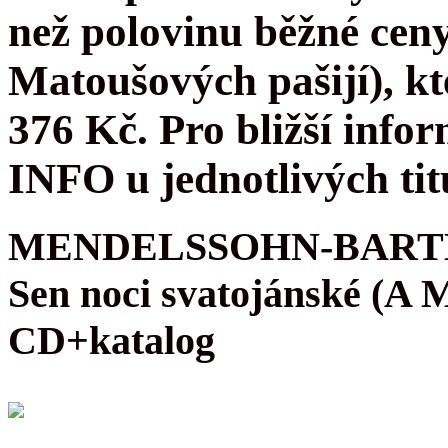
než polovinu běžné cen
Matoušových pašijí), kt
376 Kč. Pro bližší infor
INFO u jednotlivých tit
MENDELSSOHN-BARTH
Sen noci svatojánské (A
CD+katalog