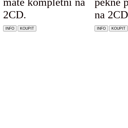
máte kompletní na
pěkně 
2CD.
na 2CD