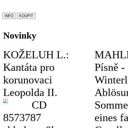
Novinky
KOŽELUH L.:
MAHLE
Kantáta pro
Písně -
korunovaci
Winterl
Leopolda II.
Ablösu
CD
Sommer
8573787
eines f