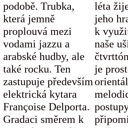
podobě. Trubka,
léta žij
která jemně
jeho hr
proplouvá mezi
k využi
vodami jazzu a
naše uš
arabské hudby, ale
čtvrttó
také rocku. Ten
je pros
zastupuje především
orientá
elektrická kytara
melodi
Françoise Delporta.
postupy
Gradaci směrem k
připomí