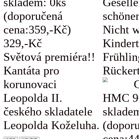
skladem: 0ks
Geselle
(doporučená
schöne
cena:359,-Kč)
Nicht w
329,-Kč
Kindert
Světová premiéra!!
Frühli
Kantáta pro
Rückert
korunovaci
Leopolda II.
HMC 9
českého skladatele
sklade
Leopolda Koželuha.
(dopor
cena:4