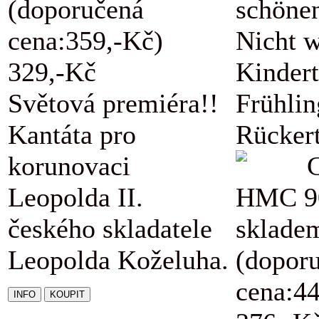
(doporučená
schöne
cena:359,-Kč)
Nicht w
329,-Kč
Kindert
Světová premiéra!!
Frühli
Kantáta pro
Rückert
korunovaci
Leopolda II.
HMC 9
českého skladatele
sklade
Leopolda Koželuha.
(dopor
cena:4