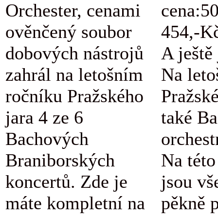
Orchester, cenami
cena:5
ověnčený soubor
454,-K
dobových nástrojů
A ještě
zahrál na letošním
Na let
ročníku Pražského
Pražské
jara 4 ze 6
také B
Bachových
orchestr
Braniborských
Na této
koncertů. Zde je
jsou vš
máte kompletní na
pěkně 