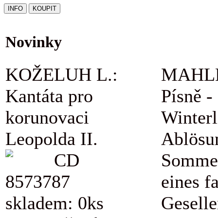
Novinky
KOŽELUH L.:
MAHLE
Kantáta pro
Písně -
korunovaci
Winterl
Leopolda II.
Ablösu
CD
Sommer
8573787
eines f
skladem: 0ks
Geselle