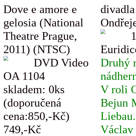
Dove e amore e
divadla
gelosia (National
Ondřej
Theatre Prague,
2011) (NTSC)
Euridic
DVD Video
Druhý r
OA 1104
nádhern
skladem: 0ks
V roli 
(doporučená
Bejun M
cena:850,-Kč)
Liebau.
749,-Kč
Václav 