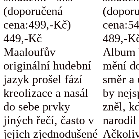
(doporučená
(dopor
cena:499,-Kč)
cena:5
449,-Kč
489,-K
Maaloufův
Album 
originální hudební
mění d
jazyk prošel fází
směr a 
kreolizace a nasál
by nejs
do sebe prvky
zněl, k
jiných řečí, často v
narodil
jejich zjednodušené
Ačkoli