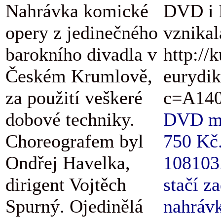
Nahrávka komické
DVD i B
opery z jedinečného
vznikal
barokního divadla v
http://
Českém Krumlově,
eurydik
za použití veškeré
c=A140
dobové techniky.
DVD má 
Choreografem byl
750 Kč.
Ondřej Havelka,
108103.
dirigent Vojtěch
stačí z
Spurný. Ojedinělá
nahrávk