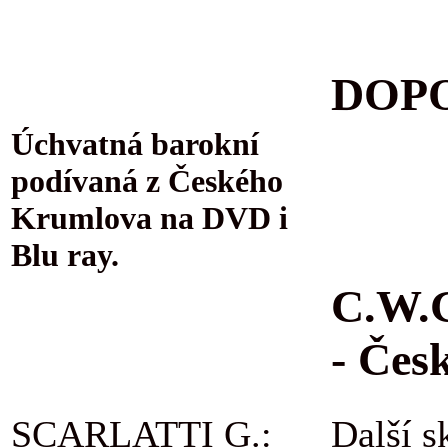
DOPO
Úchvatná barokní
podívaná z Českého
Krumlova na DVD i
Blu ray.
C.W.G
- Čes
SCARLATTI G.:
Další s