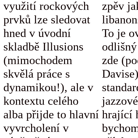
využití rockových
zpěv ja
prvků lze sledovat
libanon
hned v úvodní
To je o
skladbě Illusions
odlišný
(mimochodem
zde (po
skvělá práce s
Davise
dynamikou!), ale v
standar
kontextu celého
jazzové
alba přijde to hlavní
hrající
vyvrcholení v
bychom