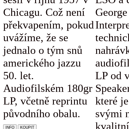
Chicagu. Což není
George 
překvapením, pokud
Interpr
uvážíme, že se
technic
jednalo o tým snů
nahráv
amerického jazzu
audiofi
50. let.
LP od v
Audiofilském 180gr
Speaker
LP, včetně reprintu
které j
původního obalu.
svými 
kvalitn