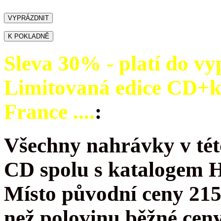
Sleva 30% - platí do vy
Limitovaná edice CD+
France ....
:
Všechny nahrávky v tét
CD spolu s katalogem 
Místo původní ceny 215
než polovinu běžné cen