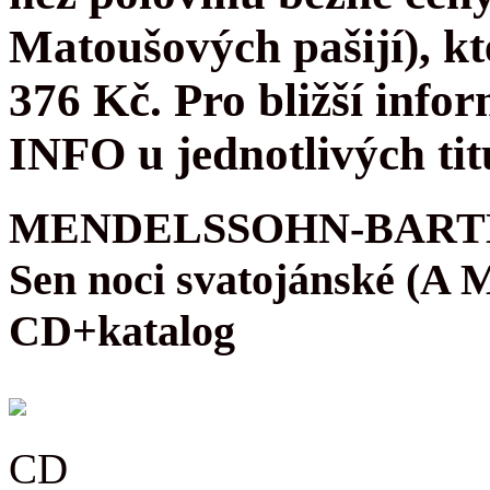
Matoušových pašijí), kt
376 Kč. Pro bližší infor
INFO u jednotlivých tit
MENDELSSOHN-BARTH
Sen noci svatojánské (A
CD+katalog
CD