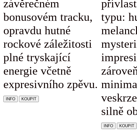
závěrečném
přívlas
bonusovém tracku,
typu: h
opravdu hutné
melanc
rockové záležitosti
mysteri
plné tryskající
impresi
energie včetně
zárove
expresivního zpěvu.
minimal
veskrze
silně o