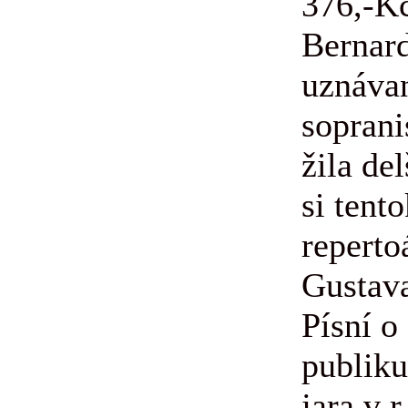
376,-K
Bernard
uznáva
soprani
žila de
si tent
reperto
Gustav
Písní o
publik
jara v r