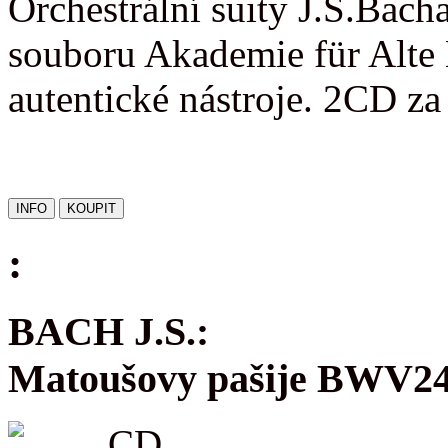
Orchestrální suity J.S.Bac
souboru Akademie für Alte 
autentické nástroje. 2CD z
:
BACH J.S.:
Matoušovy pašije BWV2
CD