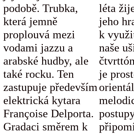
podobě. Trubka,
léta žij
která jemně
jeho hr
proplouvá mezi
k využi
vodami jazzu a
naše uš
arabské hudby, ale
čtvrttó
také rocku. Ten
je pros
zastupuje především
orientá
elektrická kytara
melodi
Françoise Delporta.
postupy
Gradaci směrem k
připomí