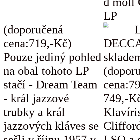
d moll
LP
(doporučená
L
cena:719,-Kč)
DECCA
Pouze jediný pohled
skladem
na obal tohoto LP
(dopor
stačí - Dream Team
cena:7
- král jazzové
749,-K
trubky a král
Klavíri
jazzových kláves se
Cliffor
sešli v říjnu 1957 v
LSO a d