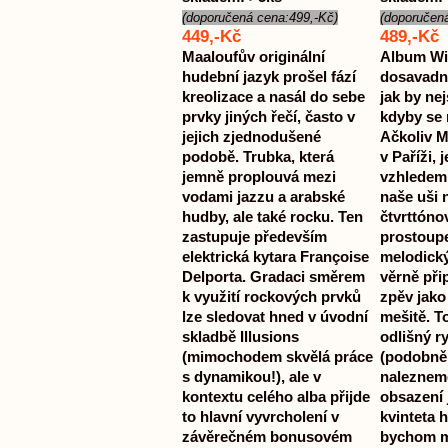
(doporučená cena:499,-Kč)
(doporučen
449,-Kč
489,-Kč
Maaloufův originální
Album Wi
hudební jazyk prošel fází
dosavadní
kreolizace a nasál do sebe
jak by nej
prvky jiných řečí, často v
kdyby se 
jejich zjednodušené
Ačkoliv Ma
podobě. Trubka, která
v Paříži, j
jemně proplouvá mezi
vzhledem 
vodami jazzu a arabské
naše uši 
hudby, ale také rocku. Ten
čtvrttónov
zastupuje především
prostoupe
elektrická kytara Françoise
melodick
Delporta. Gradaci směrem
věrně při
k využití rockových prvků
zpěv jako
lze sledovat hned v úvodní
mešitě. T
skladbě Illusions
odlišný r
(mimochodem skvělá práce
(podobně 
s dynamikou!), ale v
naleznem
kontextu celého alba přijde
obsazení
to hlavní vyvrcholení v
kvinteta h
závěrečném bonusovém
bychom m