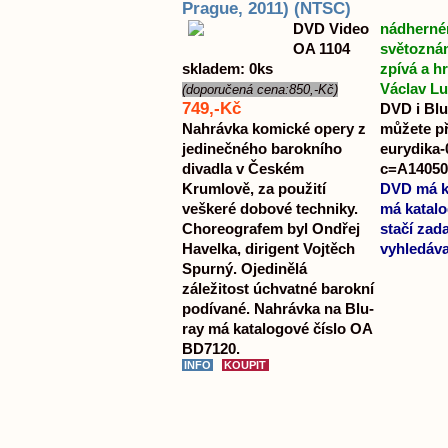
Prague, 2011) (NTSC)
DVD Video
nádherném
OA 1104
světoznám
skladem: 0ks
zpívá a h
Václav Lu
(doporučená cena:850,-Kč)
749,-Kč
DVD i Blu
Nahrávka komické opery z
můžete pře
jedinečného barokního
eurydika-
divadla v Českém
c=A14050
Krumlově, za použití
DVD má ka
veškeré dobové techniky.
má katalo
Choreografem byl Ondřej
stačí zad
Havelka, dirigent Vojtěch
vyhledáva
Spurný. Ojedinělá
záležitost úchvatné barokní
podívané. Nahrávka na Blu-
ray má katalogové číslo OA
BD7120.