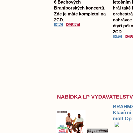
6 Bachových
letošním 
Braniborských koncertů.
hrál také
Zde je máte kompletní na
orchestrál
2CD.
nahrávce
čtyři pě
2CD.
NABÍDKA LP VYDAVATELST
BRAHMS
Klavírní
moll Op.
(doporučená