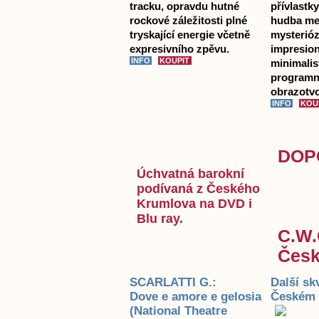
tracku, opravdu hutné
přívlastk
rockové záležitosti plné
hudba me
tryskající energie včetně
mysterióz
expresivního zpěvu.
impresion
minimalis
programní
obrazotvo
DOPO
Úchvatná barokní
podívaná z Českého
Krumlova na DVD i
Blu ray.
C.W.
Česk
SCARLATTI G.:
Další sk
Dove e amore e gelosia
Českém K
(National Theatre