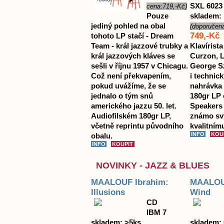
SXL 6023
cena:719,-Kč)
Pouze
skladem: 
jediný pohled na obal
(doporučen
749,-Kč
tohoto LP stačí - Dream
Team - král jazzové trubky a
Klavírista
král jazzových kláves se
Curzon, L
sešli v říjnu 1957 v Chicagu.
George Sz
Což není překvapením,
i technic
pokud uvážíme, že se
nahrávka 
jednalo o tým snů
180gr LP 
amerického jazzu 50. let.
Speakers 
Audiofilském 180gr LP,
známo sv
včetně reprintu původního
kvalitnímu
obalu.
NOVINKY - JAZZ & BLUES
MAALOUF Ibrahim:
MAALOUF
Illusions
Wind
CD
IBM 7
skladem: >5ks
skladem: