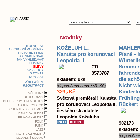
Novinky
TITULNÍ LIST
KOŽELUH L.:
MAHLER
OBCHODNÍ PODMÍNKY
HISTORIE FIRMY
Kantáta pro korunovaci
Písně - 
JAK NAKUPOVAT
Leopolda II.
Winterli
JAK VYHLEDAVAT
NOVINKY
Sommer,
CD
SLEVY
KATALOGY
fahrend
8573787
SITEMAP
KONTAKT
die sch
skladem: 0ks
PŘIHLÁŠENÍ
Nicht wi
(doporučená cena:359,-Kč)
REGISTRACE
329,-Kč
Kinderto
VŠECHNY
Frühlin
BLUEGRASS
Světová premiéra!! Kantáta
BLUES, RHYTHM & BLUES
Rückert 
pro korunovaci Leopolda II.
CAJUN, ZYDECO
COUNTRY, OLD TIMEY
českého skladatele
ETNICKá HUDBA
Leopolda Koželuha.
FILMOVá HUDBA
FOLK
902173
FUNK
skladem:
JAZZ
KLASICKá HUDBA
(doporučen
MLUVENé SLOVO