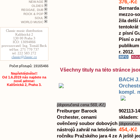
376,-Kč
NEW AGE
OLDIES
Bernarda
REGGAE, DUB
mezzo-sop
ROCK & POP
SOUL
žila delší
WORLD MUSIC
tentokrát
Classic music distribution
z písní G
Kališnická 2
130 00 Praha 3
Písní o ze
IČO: 13094866
publikum 
provozovatel: Ing. Tomáš Beck
tel/fax: 271 770 737
r. 2012.
tel: 222 583 272
classic@classic.cz
Počet přístupů: 19165466
Všechny tituly na této stránce j
Nepřehlédněte!!
Od 1.6.2019 nás najdete na
BACH J.
nové adrese:
Orchestr
Kališnická 2, Praha 3.
kompl. 
(doporučená cena:569,-Kč)
Freiburger Barock
902113-14
Orchester, cenami
skladem: 
ověnčený soubor dobových
(doporučen
454,-Kč
nástrojů zahrál na letošním
ročníku Pražského jara 4 ze
A ještě j