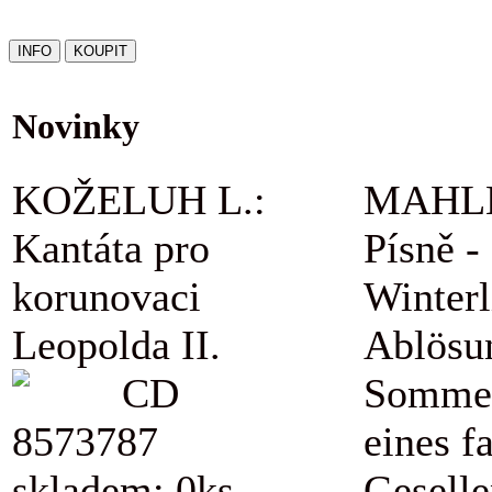
Novinky
KOŽELUH L.:
MAHLE
Kantáta pro
Písně -
korunovaci
Winterl
Leopolda II.
Ablösu
CD
Sommer
8573787
eines f
skladem: 0ks
Geselle