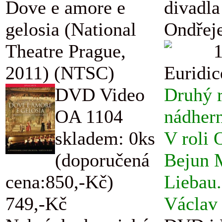
Dove e amore e
divadla
gelosia (National
Ondřej
Theatre Prague,
2011) (NTSC)
Euridic
DVD Video
Druhý r
OA 1104
nádhern
skladem: 0ks
V roli 
(doporučená
Bejun M
cena:850,-Kč)
Liebau.
749,-Kč
Václav 