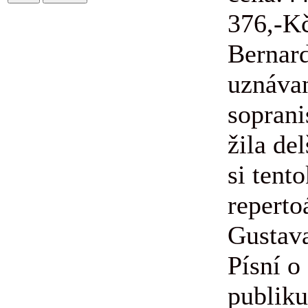
376,-K
Bernard
uznáva
soprani
žila de
si tent
reperto
Gustav
Písní o
publik