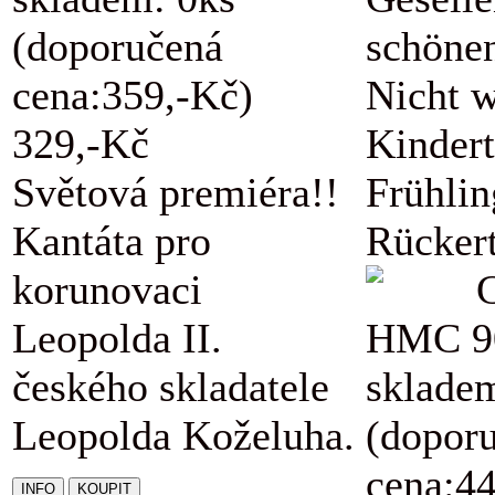
(doporučená
schöne
cena:359,-Kč)
Nicht w
329,-Kč
Kindert
Světová premiéra!!
Frühli
Kantáta pro
Rückert
korunovaci
Leopolda II.
HMC 9
českého skladatele
sklade
Leopolda Koželuha.
(dopor
cena:4