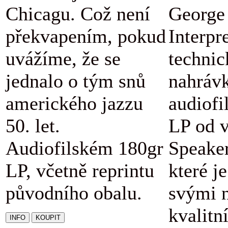
Chicagu. Což není
George 
překvapením, pokud
Interpr
uvážíme, že se
technic
jednalo o tým snů
nahráv
amerického jazzu
audiofi
50. let.
LP od v
Audiofilském 180gr
Speaker
LP, včetně reprintu
které j
původního obalu.
svými 
kvalitn