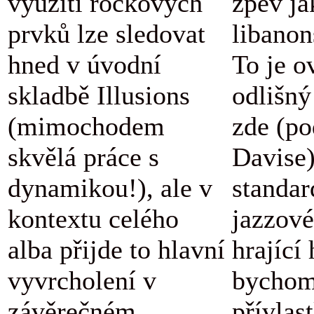
využití rockových
zpěv ja
prvků lze sledovat
libanon
hned v úvodní
To je o
skladbě Illusions
odlišný
(mimochodem
zde (po
skvělá práce s
Davise
dynamikou!), ale v
standar
kontextu celého
jazzové
alba přijde to hlavní
hrající
vyvrcholení v
bychom
závěrečném
přívlas