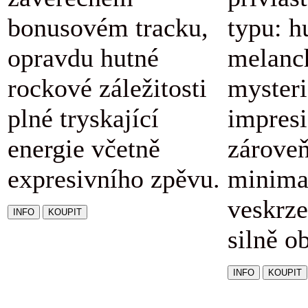
bonusovém tracku,
typu: h
opravdu hutné
melanc
rockové záležitosti
mysteri
plné tryskající
impresi
energie včetně
zárove
expresivního zpěvu.
minimal
veskrze
silně o