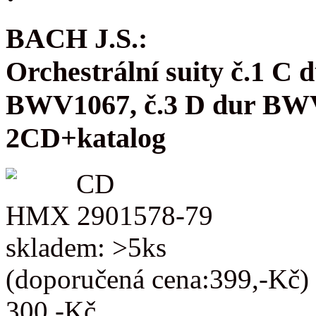
BACH J.S.:
Orchestrální suity č.1 C
BWV1067, č.3 D dur BW
2CD+katalog
CD
HMX 2901578-79
skladem: >5ks
(doporučená cena:399,-Kč)
300,-Kč