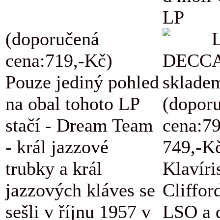
LP
(doporučená
L
cena:719,-Kč)
DECCA
Pouze jediný pohled
skladem
na obal tohoto LP
(dopor
stačí - Dream Team
cena:7
- král jazzové
749,-K
trubky a král
Klavíri
jazzových kláves se
Cliffor
sešli v říjnu 1957 v
LSO a d