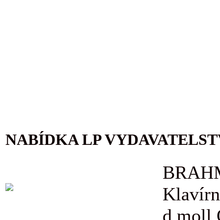
NABÍDKA LP VYDAVATELST
BRAHM
Klavírn
d moll