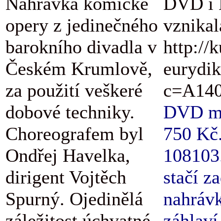
Nahrávka komické
DVD i B
opery z jedinečného
vznikal
barokního divadla v
http://
Českém Krumlově,
eurydik
za použití veškeré
c=A140
dobové techniky.
DVD má 
Choreografem byl
750 Kč.
Ondřej Havelka,
108103.
dirigent Vojtěch
stačí z
Spurný. Ojedinělá
nahrávk
záležitost úchvatné
záhlaví