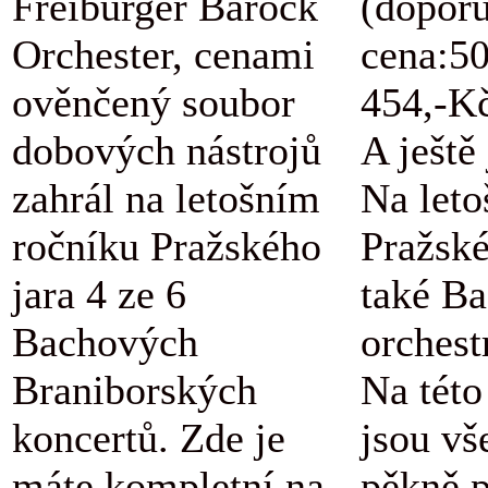
Freiburger Barock
(dopor
Orchester, cenami
cena:5
ověnčený soubor
454,-K
dobových nástrojů
A ještě
zahrál na letošním
Na let
ročníku Pražského
Pražské
jara 4 ze 6
také B
Bachových
orchestr
Braniborských
Na této
koncertů. Zde je
jsou vš
máte kompletní na
pěkně 