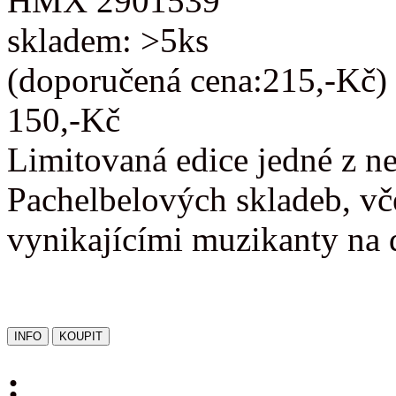
HMX 2901539
skladem: >5ks
(doporučená cena:215,-Kč)
150,-Kč
Limitovaná edice jedné z n
Pachelbelových skladeb, vč
vynikajícími muzikanty na 
: