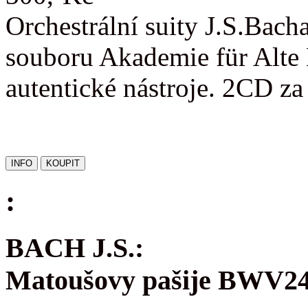
Orchestrální suity J.S.Bac
souboru Akademie für Alte 
autentické nástroje. 2CD z
:
BACH J.S.:
Matoušovy pašije BWV2