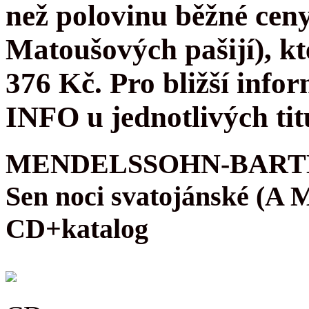
než polovinu běžné cen
Matoušových pašijí), kt
376 Kč. Pro bližší infor
INFO u jednotlivých tit
MENDELSSOHN-BARTH
Sen noci svatojánské (A
CD+katalog