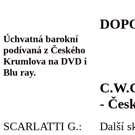
DOPO
Úchvatná barokní
podívaná z Českého
Krumlova na DVD i
Blu ray.
C.W.G
- Čes
SCARLATTI G.:
Další s