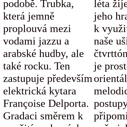
podobě. Trubka,
léta žij
která jemně
jeho hr
proplouvá mezi
k využi
vodami jazzu a
naše uš
arabské hudby, ale
čtvrttó
také rocku. Ten
je pros
zastupuje především
orientá
elektrická kytara
melodi
Françoise Delporta.
postupy
Gradaci směrem k
připomí