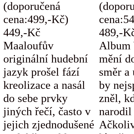
(doporučená
(dopor
cena:499,-Kč)
cena:5
449,-Kč
489,-K
Maaloufův
Album 
originální hudební
mění d
jazyk prošel fází
směr a 
kreolizace a nasál
by nejs
do sebe prvky
zněl, k
jiných řečí, často v
narodil
jejich zjednodušené
Ačkoli