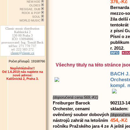
376,-Kč
NEW AGE
OLDIES
Bernarda
REGGAE, DUB
mezzo-sop
ROCK & POP
SOUL
žila delší
WORLD MUSIC
tentokrát
Classic music distribution
z písní G
Kališnická 2
130 00 Praha 3
Písní o ze
IČO: 13094866
publikum 
provozovatel: Ing. Tomáš Beck
tel/fax: 271 770 737
r. 2012.
tel: 222 583 272
classic@classic.cz
Počet přístupů: 19168766
Všechny tituly na této stránce j
Nepřehlédněte!!
Od 1.6.2019 nás najdete na
BACH J.
nové adrese:
Orchestr
Kališnická 2, Praha 3.
kompl. 
(doporučená cena:569,-Kč)
Freiburger Barock
902113-14
Orchester, cenami
skladem: 
ověnčený soubor dobových
(doporučen
454,-Kč
nástrojů zahrál na letošním
ročníku Pražského jara 4 ze
A ještě j