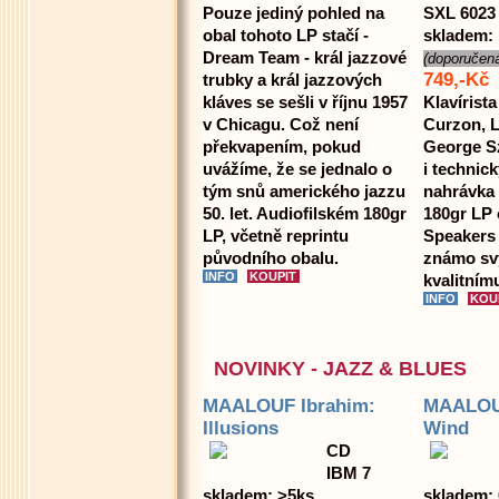
Pouze jediný pohled na
SXL 6023
obal tohoto LP stačí -
skladem: 
Dream Team - král jazzové
(doporučen
749,-Kč
trubky a král jazzových
kláves se sešli v říjnu 1957
Klavírista
v Chicagu. Což není
Curzon, L
překvapením, pokud
George Sz
uvážíme, že se jednalo o
i technic
tým snů amerického jazzu
nahrávka 
50. let. Audiofilském 180gr
180gr LP 
LP, včetně reprintu
Speakers 
původního obalu.
známo sv
kvalitnímu
NOVINKY - JAZZ & BLUES
MAALOUF Ibrahim:
MAALOUF
Illusions
Wind
CD
IBM 7
skladem: >5ks
skladem: