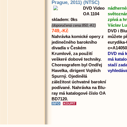
Prague, 2011) (NTSC)
DVD Video
nádherném
OA 1104
světoznám
skladem: 0ks
zpívá a h
Václav Lu
(doporučená cena:850,-Kč)
749,-Kč
DVD i Blu
Nahrávka komické opery z
můžete pře
jedinečného barokního
eurydika-
divadla v Českém
c=A14050
Krumlově, za použití
DVD má ka
veškeré dobové techniky.
má katalo
Choreografem byl Ondřej
stačí zad
Havelka, dirigent Vojtěch
vyhledáva
Spurný. Ojedinělá
záležitost úchvatné barokní
podívané. Nahrávka na Blu-
ray má katalogové číslo OA
BD7120.