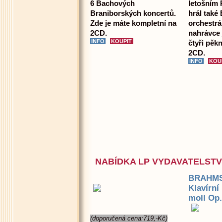
6 Bachových
letošním 
Braniborských koncertů.
hrál také
Zde je máte kompletní na
orchestrál
2CD.
nahrávce
čtyři pě
2CD.
NABÍDKA LP VYDAVATELST
BRAHMS
Klavírní
moll Op.
(doporučená cena:719,-Kč)