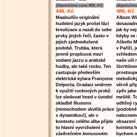
(doporučená cena:499,-Kč)
(doporučen
449,-Kč
489,-Kč
Maaloufův originální
Album Wi
hudební jazyk prošel fází
dosavadní
kreolizace a nasál do sebe
jak by nej
prvky jiných řečí, často v
kdyby se 
jejich zjednodušené
Ačkoliv Ma
podobě. Trubka, která
v Paříži, j
jemně proplouvá mezi
vzhledem 
vodami jazzu a arabské
naše uši 
hudby, ale také rocku. Ten
čtvrttónov
zastupuje především
prostoupe
elektrická kytara Françoise
melodick
Delporta. Gradaci směrem
věrně při
k využití rockových prvků
zpěv jako
lze sledovat hned v úvodní
mešitě. T
skladbě Illusions
odlišný r
(mimochodem skvělá práce
(podobně 
s dynamikou!), ale v
naleznem
kontextu celého alba přijde
obsazení
to hlavní vyvrcholení v
kvinteta h
závěrečném bonusovém
bychom m