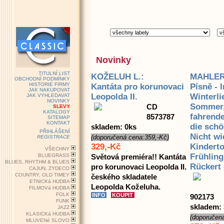
Novinky
TITULNÍ LIST
KOŽELUH L.:
MAHLER
OBCHODNÍ PODMÍNKY
HISTORIE FIRMY
Kantáta pro korunovaci
Písně - 
JAK NAKUPOVAT
Leopolda II.
Winterli
JAK VYHLEDAVAT
NOVINKY
Sommer,
CD
SLEVY
KATALOGY
fahrend
8573787
SITEMAP
KONTAKT
die sch
skladem: 0ks
PŘIHLÁŠENÍ
Nicht wi
(doporučená cena:359,-Kč)
REGISTRACE
329,-Kč
Kinderto
VŠECHNY
Frühlin
BLUEGRASS
Světová premiéra!! Kantáta
BLUES, RHYTHM & BLUES
Rückert 
pro korunovaci Leopolda II.
CAJUN, ZYDECO
COUNTRY, OLD TIMEY
českého skladatele
ETNICKá HUDBA
Leopolda Koželuha.
FILMOVá HUDBA
FOLK
902173
FUNK
skladem:
JAZZ
KLASICKá HUDBA
(doporučen
MLUVENé SLOVO