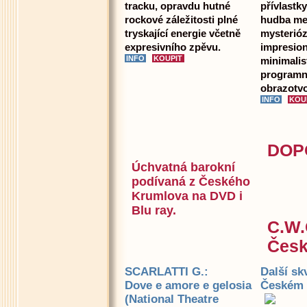
tracku, opravdu hutné
přívlastk
rockové záležitosti plné
hudba me
tryskající energie včetně
mysterióz
expresivního zpěvu.
impresion
minimalis
programní
obrazotvo
DOPO
Úchvatná barokní
podívaná z Českého
Krumlova na DVD i
Blu ray.
C.W.
Česk
SCARLATTI G.:
Další sk
Dove e amore e gelosia
Českém K
(National Theatre