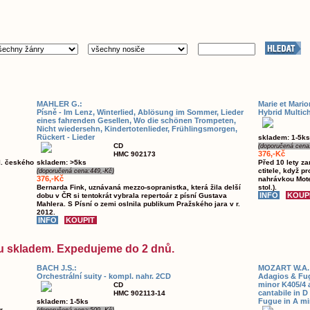
MAHLER G.:
Marie et Mario
Písně - Im Lenz, Winterlied, Ablösung im Sommer, Lieder
Hybrid Multic
eines fahrenden Gesellen, Wo die schönen Trompeten,
Nicht wiedersehn, Kindertotenlieder, Frühlingsmorgen,
Rückert - Lieder
skladem: 1-5ks
CD
(doporučená cena
376,-Kč
HMC 902173
I. českého
skladem: >5ks
Před 10 lety z
ctitele, když p
(doporučená cena:449,-Kč)
376,-Kč
nahrávkou Mote
Bernarda Fink, uznávaná mezzo-sopranistka, která žila delší
stol.).
dobu v ČR si tentokrát vybrala repertoár z písní Gustava
Mahlera. S Písní o zemi oslnila publikum Pražského jara v r.
2012.
sou skladem. Expedujeme do 2 dnů.
BACH J.S.:
MOZART W.A.
Orchestrální suity - kompl. nahr. 2CD
Adagios & Fug
minor K405/4 
CD
cantabile in 
HMC 902113-14
Fugue in A mi
skladem: 1-5ks
r