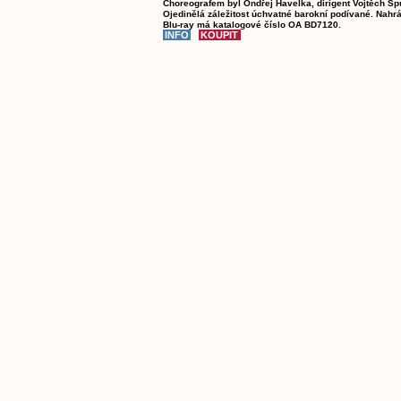
Choreografem byl Ondřej Havelka, dirigent Vojtěch Sp
Ojedinělá záležitost úchvatné barokní podívané. Nahr
Blu-ray má katalogové číslo OA BD7120.