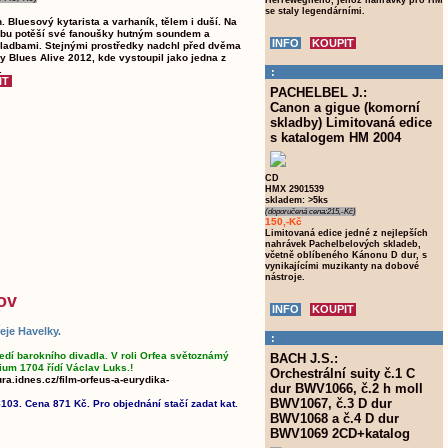
Herrewegheho, jehož nahrávky pro HM
se staly legendárními.
 Bluesový kytarista a varhaník, tělem i duší. Na
bu potěší své fanoušky hutným soundem a
adbami. Stejnými prostředky nadchl před dvěma
y Blues Alive 2012, kde vystoupil jako jedna z
.
:
PACHELBEL J.:
Canon a gigue (komorní
skladby) Limitovaná edice
s katalogem HM 2004
CD
HMX 2901539
skladem: >5ks
(doporučená cena:215,-Kč)
150,-Kč
Limitovaná edice jedné z nejlepších
nahrávek Pachelbelových skladeb,
včetně oblíbeného Kánonu D dur, s
vynikajícími muzikanty na dobové
nástroje.
ov
eje Havelky.
:
edí barokního divadla. V roli Orfea světoznámý
BACH J.S.:
ium 1704 řídí Václav Luks.!
Orchestrální suity č.1 C
ura.idnes.cz/film-orfeus-a-eurydika-
dur BWV1066, č.2 h moll
BWV1067, č.3 D dur
103. Cena 871 Kč. Pro objednání stačí zadat kat.
BWV1068 a č.4 D dur
BWV1069 2CD+katalog