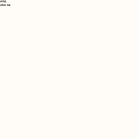
urný.
ávka na