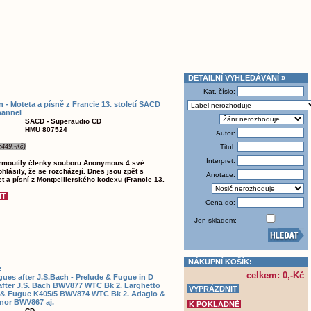
DETAILNÍ VYHLEDÁVÁNÍ »
Kat. číslo:
n - Moteta a písně z Francie 13. století SACD
hannel
SACD - Superaudio CD
HMU 807524
Autor:
:449,-Kč)
Titul:
Interpret:
armoutily členky souboru Anonymous 4 své
rohlásily, že se rozcházejí. Dnes jsou zpět s
Anotace:
t a písní z Montpellierského kodexu (Francie 13.
Cena do:
Jen skladem:
NÁKUPNÍ KOŠÍK:
:
celkem: 0,-Kč
ues after J.S.Bach - Prelude & Fugue in D
after J.S. Bach BWV877 WTC Bk 2. Larghetto
D & Fugue K405/5 BWV874 WTC Bk 2. Adagio &
nor BWV867 aj.
CD