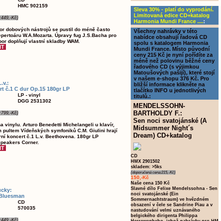
HMC 902159
Sleva 30% - platí do vyprodání.
Limitovaná edice CD+katalog
:449,-Kč)
Harmonia Mundi France ....
:
or dobových nástrojů se pustil do méně často
Všechny nahrávky v této
pertoáru W.A.Mozarta. Úpravy fug J.S.Bacha pro
nabídce obsahují řadová CD
r doplňují vlastní skladby WAM.
spolu s katalogem Harmonia
Mundi France. Místo původní
ceny 215 Kč je nyní pořídíte za
méně než polovinu běžné ceny
řadového CD (s výjimkou
Matoušových pašijí), které stojí
v našem e-shopu 376 Kč. Pro
v.:
bližší informace klikněte na
rt č.1 C dur Op.15 180gr LP
tlačítko INFO u jednotlivých
LP - vinyl
titulů.:
DGG 2531302
MENDELSSOHN-
BARTHOLDY F.:
:799,-Kč)
Sen noci svatojánské (A
a vinylu. Arturo Benedetti Michelangeli u klavír,
Midsummer Night´s
m pultem Vídeňských symfoniků C.M. Giulini hrají
Dream) CD+katalog
rní koncert č.1 L.v. Beethovena. 180gr LP
Speakers Corner.
CD
HMX 2901502
skladem: >5ks
(doporučená cena:215,-Kč)
150,-Kč
Naše cena 150 Kč
Slavné dílo Felixe Mendelssohna - Sen
cky:
noci svatojánské (Ein
 Bluesman
Sommernachtstraum) ve hvězdném
CD
obsazení v čele se Sandrine Piau a v
570035
nastudování velmi uznávaného
belgického dirigenta Philippa
:449,-Kč)