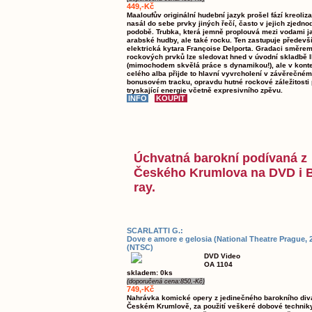
449,-Kč
Maaloufův originální hudební jazyk prošel fází kreoliz
nasál do sebe prvky jiných řečí, často v jejich zjedn
podobě. Trubka, která jemně proplouvá mezi vodami j
arabské hudby, ale také rocku. Ten zastupuje předevš
elektrická kytara Françoise Delporta. Gradaci směrem 
rockových prvků lze sledovat hned v úvodní skladbě I
(mimochodem skvělá práce s dynamikou!), ale v kont
celého alba přijde to hlavní vyvrcholení v závěrečném
bonusovém tracku, opravdu hutné rockové záležitosti 
tryskající energie včetně expresivního zpěvu.
Úchvatná barokní podívaná z
Českého Krumlova na DVD i 
ray.
SCARLATTI G.:
Dove e amore e gelosia (National Theatre Prague, 
(NTSC)
DVD Video
OA 1104
skladem: 0ks
(doporučená cena:850,-Kč)
749,-Kč
Nahrávka komické opery z jedinečného barokního div
Českém Krumlově, za použití veškeré dobové techniky