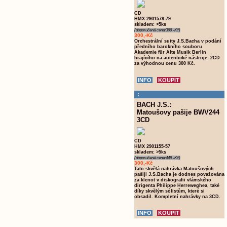
CD
HMX 2901578-79
skladem: >5ks
(doporučená cena:399,-Kč)
300,-Kč
Orchestrální suity J.S.Bacha v podání
předního barokního souboru
Akademie für Alte Musik Berlin
hrajícího na autentické nástroje. 2CD
za výhodnou cenu 300 Kč.
:
BACH J.S.:
Matoušovy pašije BWV244
3CD
CD
HMX 2901155-57
skladem: >5ks
(doporučená cena:449,-Kč)
300,-Kč
Tato skvělá nahrávka Matoušových
pašijí J.S.Bacha je dodnes považována
za klenot v diskografii vlámského
dirigenta Philippe Herreweghea, také
díky skvělým sólistům, které si
obsadil. Kompletní nahrávky na 3CD.