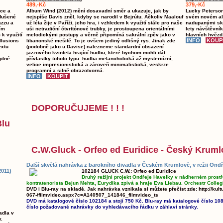
489,-Kč
379,-Kč
ace a
Album Wind (2012) mění dosavadní směr a ukazuje, jak by
Lucky Peterson.
odušené
nejspíše Davis zněl, kdyby se narodil v Bejrútu. Ačkoliv Maalouf
svém novém al
azzu a
už léta žije v Paříži, jeho hra, i vzhledem k využití stále pro naše
nadupanými skl
ím
uši netradiční čtvrttónové trubky, je prostoupena orientálními
lety návštěvník
k využití
melodickými postupy a věrně připomíná sakrální zpěv jako v
hlavních hvězd
llusions
libanonské mešitě. To je ovšem jediný odlišný rys. Jinak zde
extu
(podobně jako u Davise) nalezneme standardní obsazení
jazzového kvinteta hrající hudbu, které bychom mohli dát
plné
přívlastky tohoto typu: hudba melancholická až mysteriózní,
velice impresionistická a zároveň minimalistická, veskrze
programní a silně obrazotvorná.
DOPORUČUJEME ! ! !
Blu
C.W.Gluck - Orfeo ed Euridice - Český Kruml
Další skvělá nahrávka z barokního divadla v Českém Krumlově, v režii Ondř
2011)
102184 GLUCK C.W.: Orfeo ed Euridice
Druhý režijní projekt Ondřeje Havelky v nádherném prostř
kontratenorista Bejun Mehta, Eurydika zpívá a hraje Eva Liebau. Orchestr Colleg
DVD i Blu-ray na skladě. Jak nahrávka vznikala si můžete přečíst zde: http://kult
067-/filmvideo.aspx?c=A140507_141846_filmvideo_ts
DVD má katalogové číslo 102184 a stojí 750 Kč. Blu-ray má katalogové číslo 108
číslo požadované nahrávky do vyhledávacího řádku v záhlaví stránky.
adla v
.