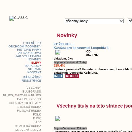
Novinky
TITULNÍ LIST
KOŽELUH L.:
OBCHODNÍ PODMÍNKY
Kantáta pro korunovaci Leopolda II.
HISTORIE FIRMY
CD
JAK NAKUPOVAT
8573787
JAK VYHLEDAVAT
skladem: 0ks
NOVINKY
(doporučená cena:359,-Kč)
SLEVY
329,-Kč
KATALOGY
SITEMAP
Světová premiéra!! Kantáta pro korunovaci Leopolda I
KONTAKT
skladatele Leopolda Koželuha.
PŘIHLÁŠENÍ
REGISTRACE
VŠECHNY
BLUEGRASS
BLUES, RHYTHM & BLUES
CAJUN, ZYDECO
COUNTRY, OLD TIMEY
Všechny tituly na této stránce j
ETNICKá HUDBA
FILMOVá HUDBA
FOLK
FUNK
JAZZ
KLASICKá HUDBA
(doporučená cena:569,-Kč)
MLUVENé SLOVO
Freiburger Barock Orchester, cenami ověnčený soubo