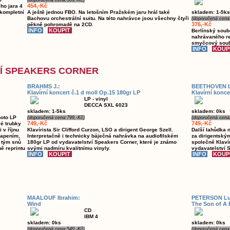
(doporučená cena:509,-Kč)
454,-Kč
ho jara 4
 kompletní
A ještě jednou FBO. Na letošním Pražském jaru hrál také
skladem: 1-5ks
Bachovu orchestrální suitu. Na této nahrávce jsou všechny čtyři
(doporučená cena
376,-Kč
pěkně pohromadě na 2CD.
Berlínský soub
nahrávaného re
smyčcový soubo
VÍ SPEAKERS CORNER
BRAHMS J.:
BEETHOVEN L.
Klavírní koncert č.1 d moll Op.15 180gr LP
Klavírní konce
LP - vinyl
DECCA SXL 6023
skladem: 1-5ks
skladem: 0ks
hoto LP
(doporučená cena:799,-Kč)
(doporučená cena
749,-Kč
749,-Kč
vé trubky
 v říjnu
Klavírista Sir Clifford Curzon, LSO a dirigent George Szell.
Další lahůdka n
vapením,
Interpretačně i technicky báječná nahrávka na audiofilském
za dirigentský
 tým snů
180gr LP od vydavatelství Speakers Corner, které je známo
společně Klaví
ě reprintu
svými nadmíru kvalitnímu vinyly.
vydavatelství 
MAALOUF Ibrahim:
PETERSON Lu
Wind
The Son of A
CD
IBM 4
skladem: 0ks
skladem: 0ks
(doporučená cena:549,-Kč)
(doporučená cena