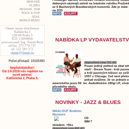
NEW AGE
dobových nástrojů zahrál na letošním ročníku Pražské
OLDIES
ze 6 Bachových Braniborských koncertů. Zde je máte
REGGAE, DUB
na 2CD.
ROCK & POP
SOUL
WORLD MUSIC
Classic music distribution
Kališnická 2
130 00 Praha 3
NABÍDKA LP VYDAVATELST
IČO: 13094866
provozovatel: Ing. Tomáš Beck
tel/fax: 271 770 737
tel: 222 583 272
classic@classic.cz
Počet přístupů: 19165383
(doporučená cena:719,-Kč)
Pouze jediný pohled na obal to
Nepřehlédněte!!
stačí - Dream Team - král jazzo
Od 1.6.2019 nás najdete na
a král jazzových kláves se sešli
nové adrese:
1957 v Chicagu. Což není přek
Kališnická 2, Praha 3.
pokud uvážíme, že se jednalo o
amerického jazzu 50. let. Audiofilském 180gr LP, včetn
původního obalu.
NOVINKY - JAZZ & BLUES
MAALOUF Ibrahim:
Illusions
CD
IBM 7
skladem: >5ks
(doporučená cena:499,-Kč)