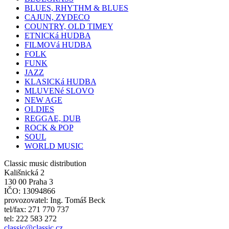
BLUES, RHYTHM & BLUES
CAJUN, ZYDECO
COUNTRY, OLD TIMEY
ETNICKá HUDBA
FILMOVá HUDBA
FOLK
FUNK
JAZZ
KLASICKá HUDBA
MLUVENé SLOVO
NEW AGE
OLDIES
REGGAE, DUB
ROCK & POP
SOUL
WORLD MUSIC
Classic music distribution
Kališnická 2
130 00 Praha 3
IČO: 13094866
provozovatel: Ing. Tomáš Beck
tel/fax: 271 770 737
tel: 222 583 272
classic@classic.cz