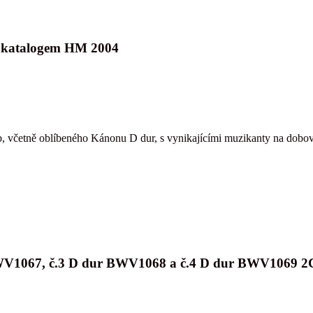
s katalogem HM 2004
b, včetně oblíbeného Kánonu D dur, s vynikajícími muzikanty na dobov
l BWV1067, č.3 D dur BWV1068 a č.4 D dur BWV1069 