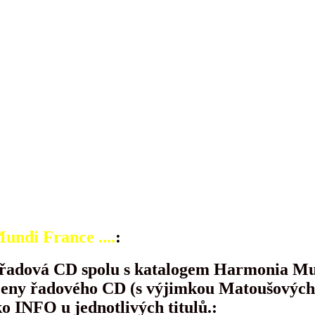
ndi France ....
:
 řadová CD spolu s katalogem Harmonia Mu
ceny řadového CD (s výjimkou Matoušových p
ko INFO u jednotlivých titulů.: