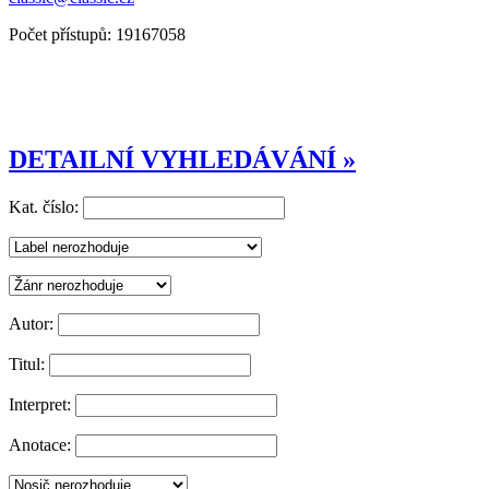
Počet přístupů: 19167058
DETAILNÍ VYHLEDÁVÁNÍ »
Kat. číslo:
Autor:
Titul:
Interpret:
Anotace: