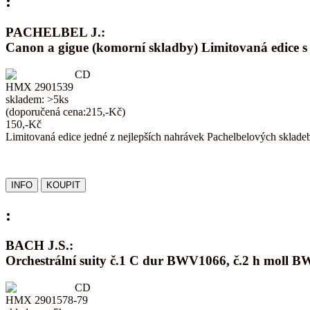
:
PACHELBEL J.:
Canon a gigue (komorní skladby) Limitovaná edice 
CD
HMX 2901539
skladem: >5ks
(doporučená cena:215,-Kč)
150,-Kč
Limitovaná edice jedné z nejlepších nahrávek Pachelbelových sklade
:
BACH J.S.:
Orchestrální suity č.1 C dur BWV1066, č.2 h mol
CD
HMX 2901578-79