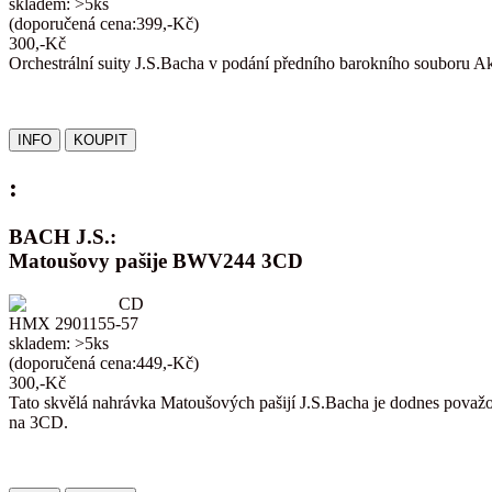
skladem: >5ks
(doporučená cena:399,-Kč)
300,-Kč
Orchestrální suity J.S.Bacha v podání předního barokního souboru A
:
BACH J.S.:
Matoušovy pašije BWV244 3CD
CD
HMX 2901155-57
skladem: >5ks
(doporučená cena:449,-Kč)
300,-Kč
Tato skvělá nahrávka Matoušových pašijí J.S.Bacha je dodnes považov
na 3CD.