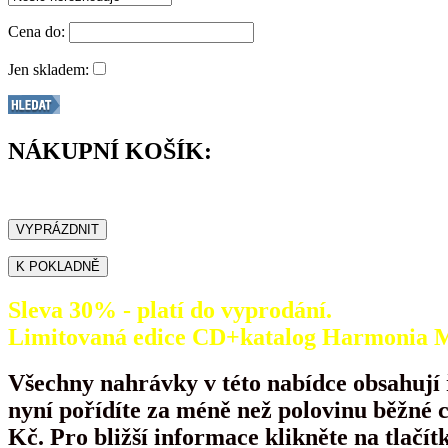
Cena do:
Jen skladem:
NÁKUPNÍ KOŠÍK:
Sleva 30% - platí do vyprodání.
Limitovaná edice CD+katalog Harmonia Mu
Všechny nahrávky v této nabídce obsahují
nyní pořídíte za méně než polovinu běžné 
Kč. Pro bližší informace klikněte na tlačít