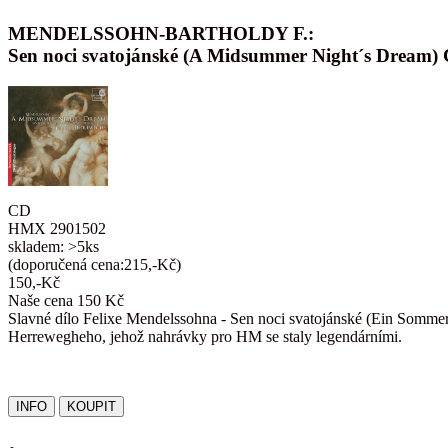
MENDELSSOHN-BARTHOLDY F.:
Sen noci svatojánské (A Midsummer Night´s Dream)
CD
HMX 2901502
skladem: >5ks
(doporučená cena:215,-Kč)
150,-Kč
Naše cena 150 Kč
Slavné dílo Felixe Mendelssohna - Sen noci svatojánské (Ein Sommer
Herrewegheho, jehož nahrávky pro HM se staly legendárními.