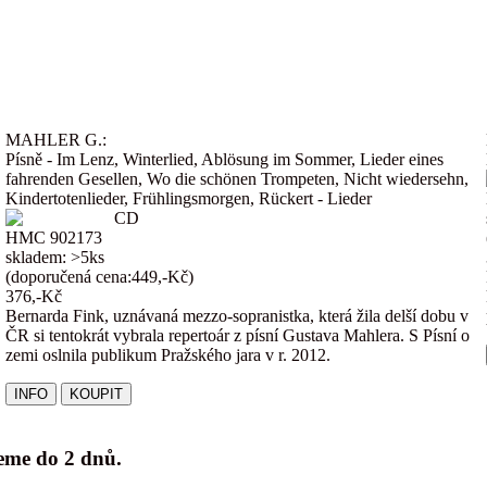
MAHLER G.:
Písně - Im Lenz, Winterlied, Ablösung im Sommer, Lieder eines
fahrenden Gesellen, Wo die schönen Trompeten, Nicht wiedersehn,
Kindertotenlieder, Frühlingsmorgen, Rückert - Lieder
CD
HMC 902173
skladem: >5ks
(doporučená cena:449,-Kč)
376,-Kč
Bernarda Fink, uznávaná mezzo-sopranistka, která žila delší dobu v
ČR si tentokrát vybrala repertoár z písní Gustava Mahlera. S Písní o
zemi oslnila publikum Pražského jara v r. 2012.
jeme do 2 dnů.