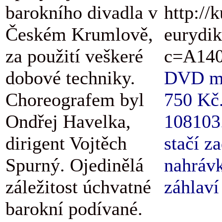
barokního divadla v
http://
Českém Krumlově,
eurydik
za použití veškeré
c=A140
dobové techniky.
DVD má 
Choreografem byl
750 Kč.
Ondřej Havelka,
108103.
dirigent Vojtěch
stačí z
Spurný. Ojedinělá
nahrávk
záležitost úchvatné
záhlaví
barokní podívané.