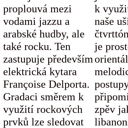
proplouvá mezi
k využi
vodami jazzu a
naše uš
arabské hudby, ale
čtvrttó
také rocku. Ten
je pros
zastupuje především
orientá
elektrická kytara
melodi
Françoise Delporta.
postupy
Gradaci směrem k
připomí
využití rockových
zpěv ja
prvků lze sledovat
libanon