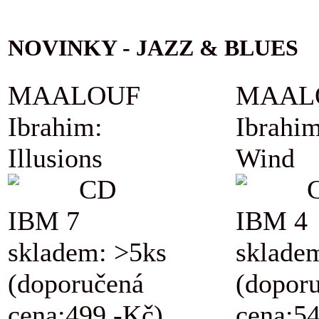
NOVINKY - JAZZ & BLUES
MAALOUF
MAAL
Ibrahim:
Ibrahim
Illusions
Wind
CD
IBM 7
IBM 4
skladem: >5ks
sklade
(doporučená
(dopor
cena:499,-Kč)
cena:5