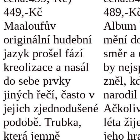
449,-Kč
489,-K
Maaloufův
Album 
originální hudební
mění d
jazyk prošel fází
směr a 
kreolizace a nasál
by nejs
do sebe prvky
zněl, k
jiných řečí, často v
narodil
jejich zjednodušené
Ačkoli
podobě. Trubka,
léta žij
která jemně
jeho hr