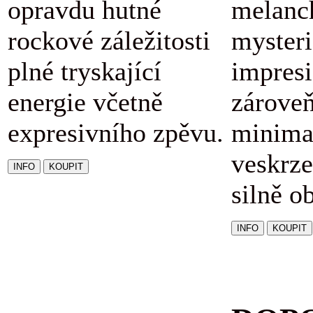
opravdu hutné
melanc
rockové záležitosti
mysteri
plné tryskající
impresi
energie včetně
zárove
expresivního zpěvu.
minimal
veskrze
silně o