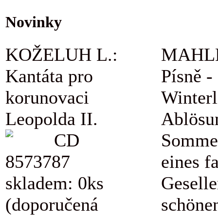
Novinky
KOŽELUH L.:
MAHLE
Kantáta pro
Písně -
korunovaci
Winterl
Leopolda II.
Ablösu
CD
Sommer
8573787
eines f
skladem: 0ks
Geselle
(doporučená
schöne