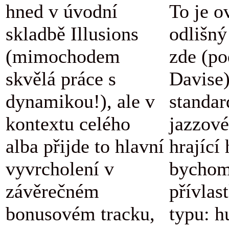
hned v úvodní
To je o
skladbě Illusions
odlišný
(mimochodem
zde (po
skvělá práce s
Davise
dynamikou!), ale v
standar
kontextu celého
jazzové
alba přijde to hlavní
hrající
vyvrcholení v
bychom
závěrečném
přívlas
bonusovém tracku,
typu: h