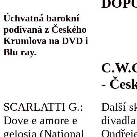
DOPO
Úchvatná barokní
podívaná z Českého
Krumlova na DVD i
Blu ray.
C.W.G
- Čes
SCARLATTI G.:
Další s
Dove e amore e
divadla
gelosia (National
Ondřej