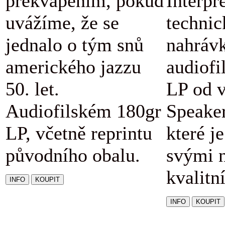
překvapením, pokud
Interpr
uvážíme, že se
technic
jednalo o tým snů
nahráv
amerického jazzu
audiofi
50. let.
LP od v
Audiofilském 180gr
Speaker
LP, včetně reprintu
které j
původního obalu.
svými 
kvalitn