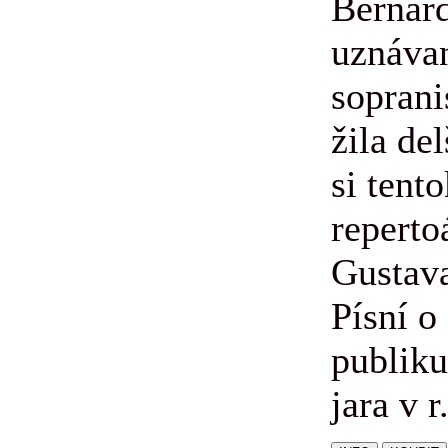
Bernard
uznáva
soprani
žila de
si tent
reperto
Gustav
Písní o
publik
jara v r