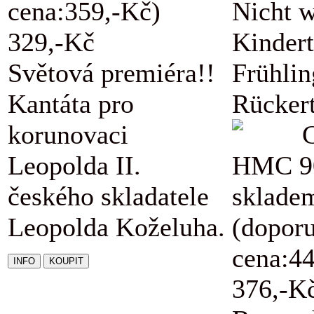
cena:359,-Kč)
Nicht w
329,-Kč
Kindert
Světová premiéra!!
Frühli
Kantáta pro
Rückert
korunovaci
Leopolda II.
HMC 9
českého skladatele
sklade
Leopolda Koželuha.
(dopor
cena:4
376,-K