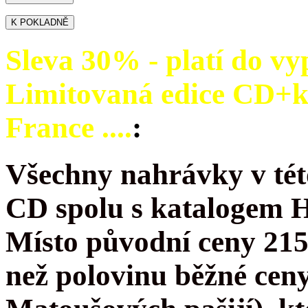
Sleva 30% - platí do vy
Limitovaná edice CD+
France ....
:
Všechny nahrávky v tét
CD spolu s katalogem 
Místo původní ceny 215
než polovinu běžné cen