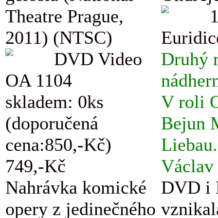
Theatre Prague,
2011) (NTSC)
Euridic
DVD Video
Druhý r
OA 1104
nádhern
skladem: 0ks
V roli 
(doporučená
Bejun M
cena:850,-Kč)
Liebau.
749,-Kč
Václav 
Nahrávka komické
DVD i B
opery z jedinečného
vznikal