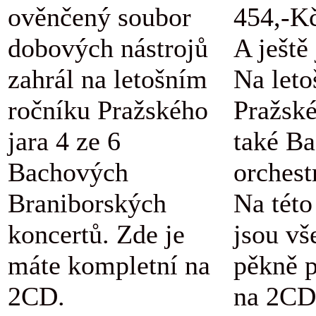
ověnčený soubor
454,-K
dobových nástrojů
A ještě
zahrál na letošním
Na let
ročníku Pražského
Pražské
jara 4 ze 6
také B
Bachových
orchestr
Braniborských
Na této
koncertů. Zde je
jsou vš
máte kompletní na
pěkně 
2CD.
na 2CD