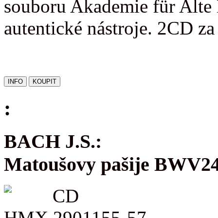
souboru Akademie für Alte 
autentické nástroje. 2CD z
:
BACH J.S.:
Matoušovy pašije BWV2
CD
HMX 2901155-57