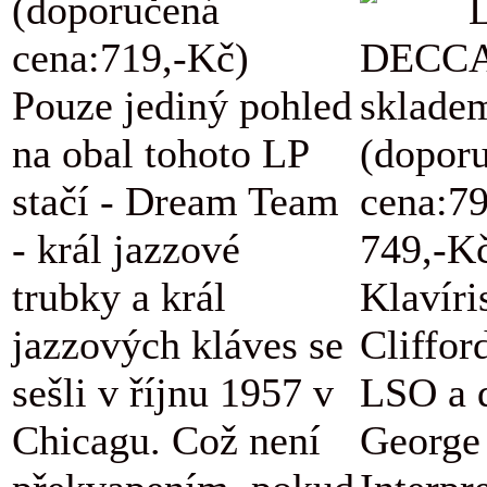
(doporučená
L
cena:719,-Kč)
DECCA
Pouze jediný pohled
skladem
na obal tohoto LP
(dopor
stačí - Dream Team
cena:7
- král jazzové
749,-K
trubky a král
Klavíri
jazzových kláves se
Cliffor
sešli v říjnu 1957 v
LSO a d
Chicagu. Což není
George 