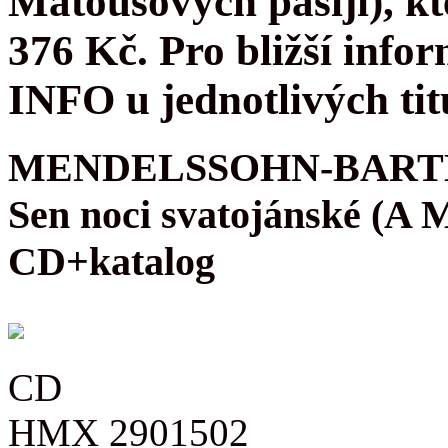
Matoušových pašijí), kt
376 Kč. Pro bližší infor
INFO u jednotlivých tit
MENDELSSOHN-BARTH
Sen noci svatojánské (A
CD+katalog
CD
HMX 2901502