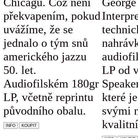
Chicagu. Což není
George 
překvapením, pokud
Interpr
uvážíme, že se
technic
jednalo o tým snů
nahráv
amerického jazzu
audiofi
50. let.
LP od v
Audiofilském 180gr
Speaker
LP, včetně reprintu
které j
původního obalu.
svými 
kvalitn