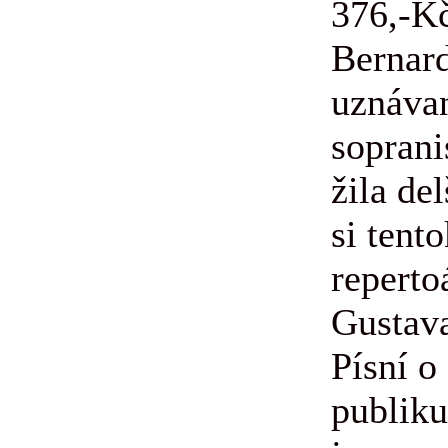
376,-K
Bernard
uznáva
soprani
žila de
si tent
reperto
Gustav
Písní o
publik