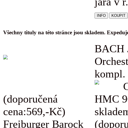
jara v r
Všechny tituly na této stránce jsou skladem. Expedu
BACH J
Orchest
kompl.
(doporučená
HMC 9
cena:569,-Kč)
skladem
Freiburger Barock
(dopor