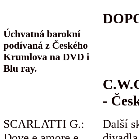
DOPO
Úchvatná barokní
podívaná z Českého
Krumlova na DVD i
Blu ray.
C.W.G
- Čes
SCARLATTI G.:
Další s
Dove e amore e
divadla