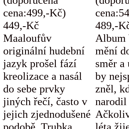
cena:499,-Kč)
cena:5
449,-Kč
489,-K
Maaloufův
Album 
originální hudební
mění d
jazyk prošel fází
směr a 
kreolizace a nasál
by nejs
do sebe prvky
zněl, k
jiných řečí, často v
narodil
jejich zjednodušené
Ačkoli
podobě. Trubka,
léta žij