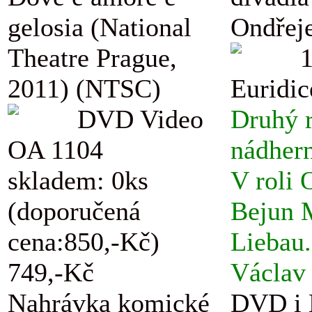
gelosia (National
Ondřej
Theatre Prague,
2011) (NTSC)
Euridic
DVD Video
Druhý r
OA 1104
nádhern
skladem: 0ks
V roli 
(doporučená
Bejun M
cena:850,-Kč)
Liebau.
749,-Kč
Václav 
Nahrávka komické
DVD i B