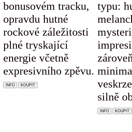
bonusovém tracku,
typu: h
opravdu hutné
melanc
rockové záležitosti
mysteri
plné tryskající
impresi
energie včetně
zárove
expresivního zpěvu.
minimal
veskrze
silně o