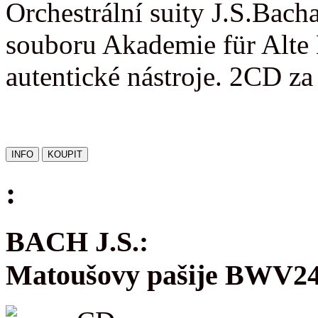
Orchestrální suity J.S.Bac
souboru Akademie für Alte 
autentické nástroje. 2CD z
:
BACH J.S.:
Matoušovy pašije BWV2