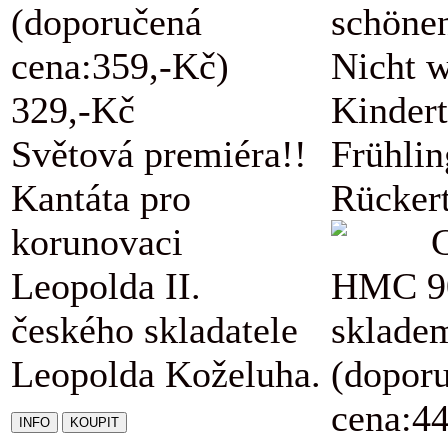
(doporučená
schöne
cena:359,-Kč)
Nicht w
329,-Kč
Kindert
Světová premiéra!!
Frühli
Kantáta pro
Rückert
korunovaci
Leopolda II.
HMC 9
českého skladatele
sklade
Leopolda Koželuha.
(dopor
cena:4