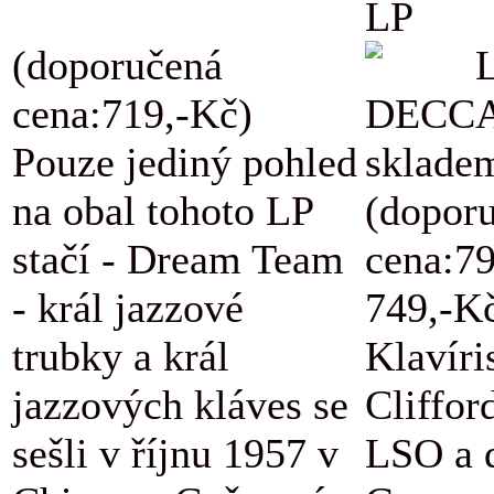
LP
(doporučená
L
cena:719,-Kč)
DECCA
Pouze jediný pohled
skladem
na obal tohoto LP
(dopor
stačí - Dream Team
cena:7
- král jazzové
749,-K
trubky a král
Klavíri
jazzových kláves se
Cliffor
sešli v říjnu 1957 v
LSO a d