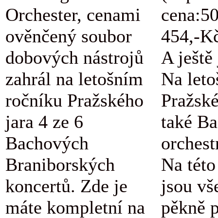
Orchester, cenami
cena:5
ověnčený soubor
454,-K
dobových nástrojů
A ještě
zahrál na letošním
Na let
ročníku Pražského
Pražské
jara 4 ze 6
také B
Bachových
orchestr
Braniborských
Na této
koncertů. Zde je
jsou vš
máte kompletní na
pěkně 