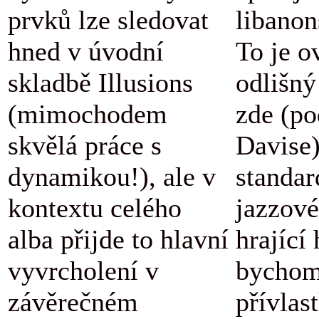
prvků lze sledovat
libanon
hned v úvodní
To je o
skladbě Illusions
odlišný
(mimochodem
zde (po
skvělá práce s
Davise
dynamikou!), ale v
standar
kontextu celého
jazzové
alba přijde to hlavní
hrající
vyvrcholení v
bychom
závěrečném
přívlas