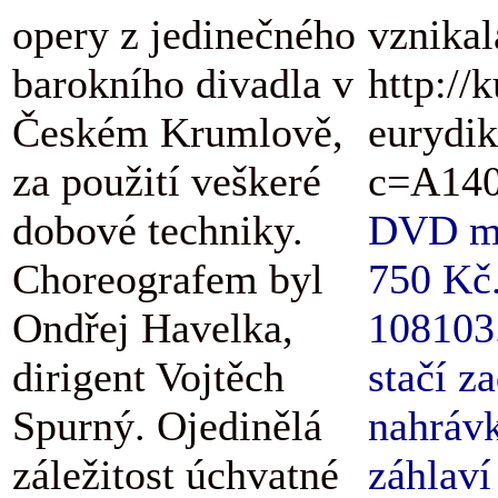
opery z jedinečného
vznikal
barokního divadla v
http://
Českém Krumlově,
eurydik
za použití veškeré
c=A140
dobové techniky.
DVD má 
Choreografem byl
750 Kč.
Ondřej Havelka,
108103.
dirigent Vojtěch
stačí z
Spurný. Ojedinělá
nahrávk
záležitost úchvatné
záhlaví