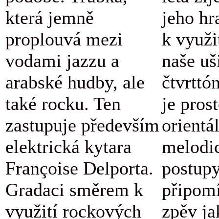
která jemně
jeho hr
proplouvá mezi
k využi
vodami jazzu a
naše uš
arabské hudby, ale
čtvrttó
také rocku. Ten
je pros
zastupuje především
orientá
elektrická kytara
melodi
Françoise Delporta.
postupy
Gradaci směrem k
připomí
využití rockových
zpěv ja