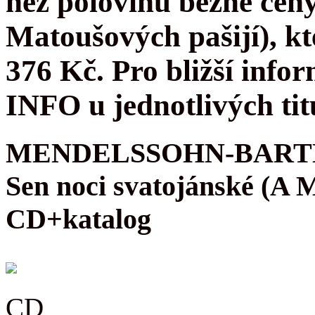
než polovinu běžné cen
Matoušových pašijí), kt
376 Kč. Pro bližší infor
INFO u jednotlivých tit
MENDELSSOHN-BARTH
Sen noci svatojánské (A
CD+katalog
CD