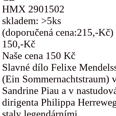
HMX 2901502
skladem: >5ks
(doporučená cena:215,-Kč)
150,-Kč
Naše cena 150 Kč
Slavné dílo Felixe Mendels
(Ein Sommernachtstraum) v
Sandrine Piau a v nastudov
dirigenta Philippa Herrewe
staly legendárními.