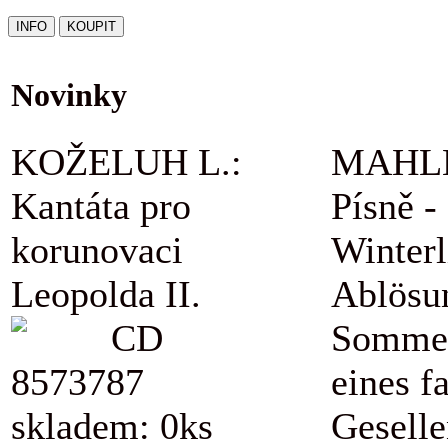
Novinky
KOŽELUH L.:
MAHLE
Kantáta pro
Písně -
korunovaci
Winterl
Leopolda II.
Ablösu
CD
Sommer
8573787
eines f
skladem: 0ks
Geselle