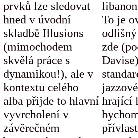
prvků lze sledovat
libanon
hned v úvodní
To je o
skladbě Illusions
odlišný
(mimochodem
zde (po
skvělá práce s
Davise
dynamikou!), ale v
standar
kontextu celého
jazzové
alba přijde to hlavní
hrající
vyvrcholení v
bychom
závěrečném
přívlas