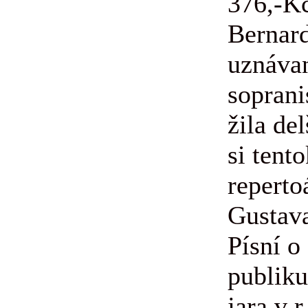
376,-K
Bernard
uznáva
soprani
žila de
si tent
reperto
Gustav
Písní o
publik
jara v r