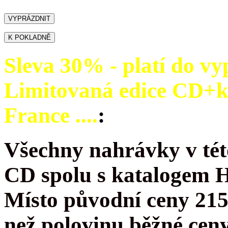
Sleva 30% - platí do vy
Limitovaná edice CD+
France ....
:
Všechny nahrávky v tét
CD spolu s katalogem 
Místo původní ceny 215
než polovinu běžné cen