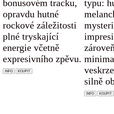
bonusovém tracku,
typu: h
opravdu hutné
melanc
rockové záležitosti
mysteri
plné tryskající
impresi
energie včetně
zárove
expresivního zpěvu.
minimal
veskrze
silně o