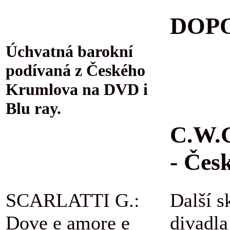
DOPO
Úchvatná barokní
podívaná z Českého
Krumlova na DVD i
Blu ray.
C.W.G
- Čes
SCARLATTI G.:
Další s
Dove e amore e
divadla