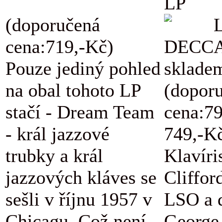
LP
(doporučená
L
cena:719,-Kč)
DECCA
Pouze jediný pohled
skladem
na obal tohoto LP
(dopor
stačí - Dream Team
cena:7
- král jazzové
749,-K
trubky a král
Klavíri
jazzových kláves se
Cliffor
sešli v říjnu 1957 v
LSO a d
Chicagu. Což není
George 