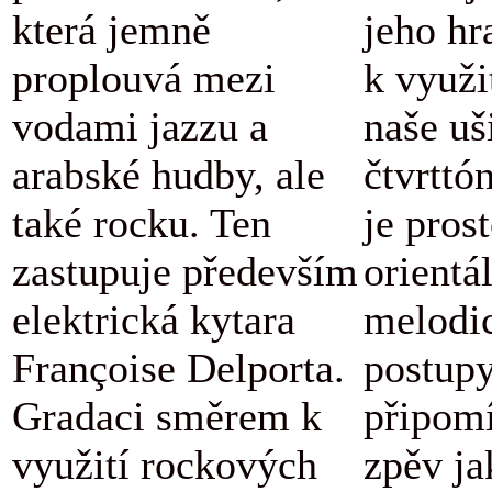
která jemně
jeho hr
proplouvá mezi
k využi
vodami jazzu a
naše uš
arabské hudby, ale
čtvrttó
také rocku. Ten
je pros
zastupuje především
orientá
elektrická kytara
melodi
Françoise Delporta.
postupy
Gradaci směrem k
připomí
využití rockových
zpěv ja