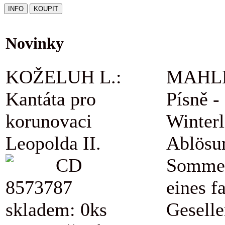
Novinky
KOŽELUH L.:
MAHLE
Kantáta pro
Písně -
korunovaci
Winterl
Leopolda II.
Ablösu
CD
Sommer
8573787
eines f
skladem: 0ks
Geselle