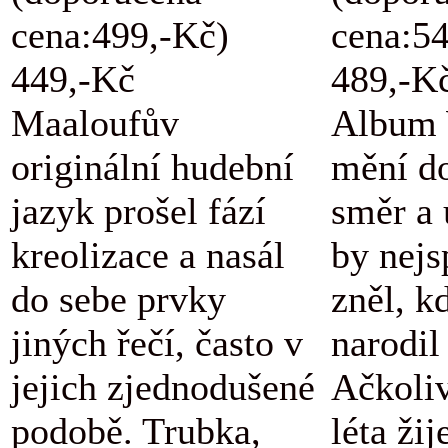
cena:499,-Kč)
cena:5
449,-Kč
489,-K
Maaloufův
Album 
originální hudební
mění d
jazyk prošel fází
směr a 
kreolizace a nasál
by nejs
do sebe prvky
zněl, k
jiných řečí, často v
narodil
jejich zjednodušené
Ačkoli
podobě. Trubka,
léta žij