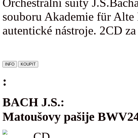
Orchestrální suity J.S.Bac
souboru Akademie für Alte 
autentické nástroje. 2CD z
:
BACH J.S.:
Matoušovy pašije BWV2
CD