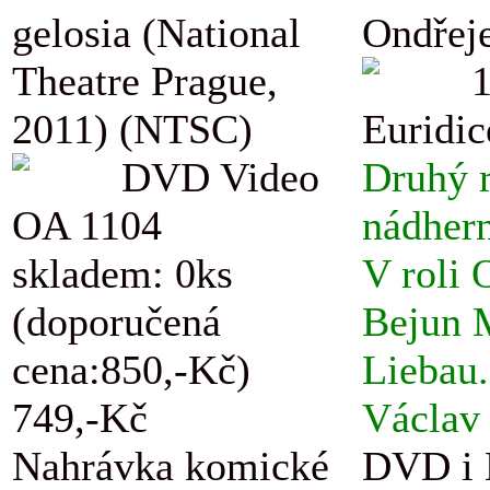
gelosia (National
Ondřej
Theatre Prague,
2011) (NTSC)
Euridic
DVD Video
Druhý r
OA 1104
nádhern
skladem: 0ks
V roli 
(doporučená
Bejun M
cena:850,-Kč)
Liebau.
749,-Kč
Václav 
Nahrávka komické
DVD i B