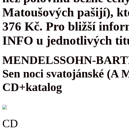
Matoušových pašijí), kt
376 Kč. Pro bližší infor
INFO u jednotlivých tit
MENDELSSOHN-BARTH
Sen noci svatojánské (A
CD+katalog
CD