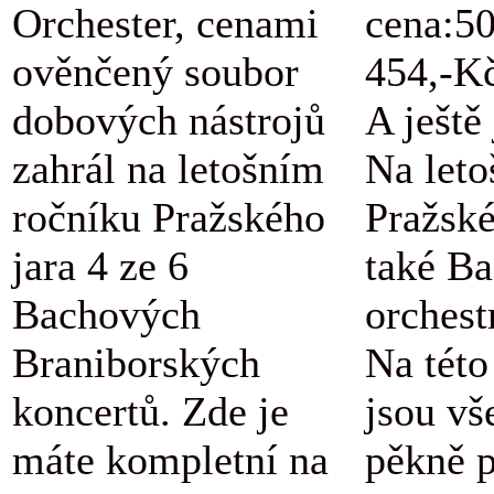
Orchester, cenami
cena:5
ověnčený soubor
454,-K
dobových nástrojů
A ještě
zahrál na letošním
Na let
ročníku Pražského
Pražské
jara 4 ze 6
také B
Bachových
orchestr
Braniborských
Na této
koncertů. Zde je
jsou vš
máte kompletní na
pěkně 