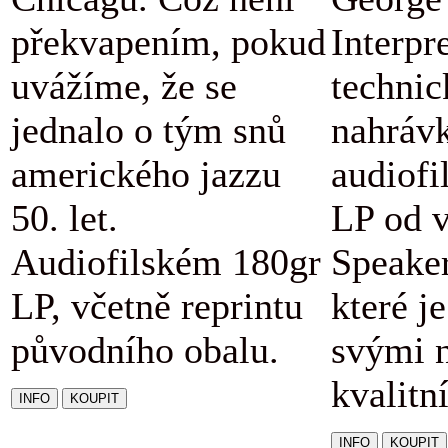
překvapením, pokud
Interpr
uvážíme, že se
technic
jednalo o tým snů
nahráv
amerického jazzu
audiofi
50. let.
LP od v
Audiofilském 180gr
Speaker
LP, včetně reprintu
které j
původního obalu.
svými 
kvalitn