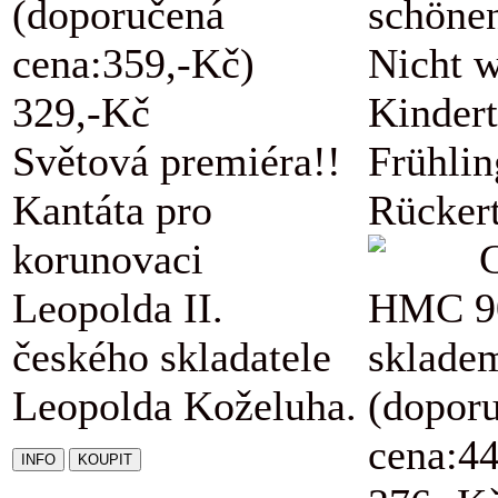
(doporučená
schöne
cena:359,-Kč)
Nicht w
329,-Kč
Kindert
Světová premiéra!!
Frühli
Kantáta pro
Rückert
korunovaci
Leopolda II.
HMC 9
českého skladatele
sklade
Leopolda Koželuha.
(dopor
cena:4