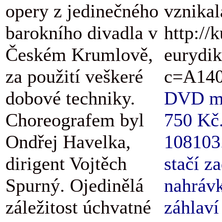
opery z jedinečného
vznikal
barokního divadla v
http://
Českém Krumlově,
eurydik
za použití veškeré
c=A140
dobové techniky.
DVD má 
Choreografem byl
750 Kč.
Ondřej Havelka,
108103.
dirigent Vojtěch
stačí z
Spurný. Ojedinělá
nahrávk
záležitost úchvatné
záhlaví