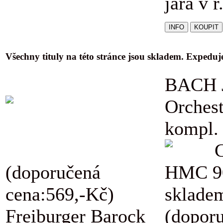
jara v r
Všechny tituly na této stránce jsou skladem. Expedu
BACH J
Orchest
kompl.
(doporučená
HMC 9
cena:569,-Kč)
skladem
Freiburger Barock
(dopor