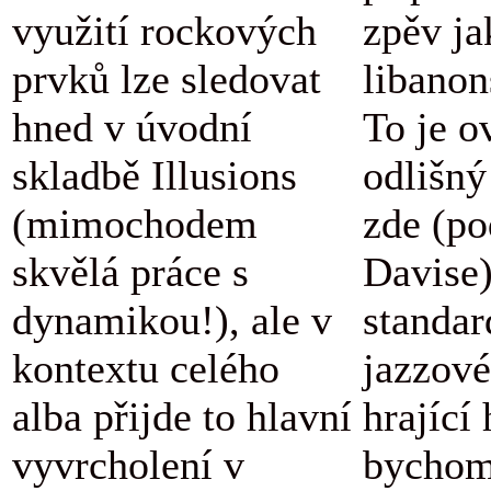
využití rockových
zpěv ja
prvků lze sledovat
libanon
hned v úvodní
To je o
skladbě Illusions
odlišný
(mimochodem
zde (po
skvělá práce s
Davise
dynamikou!), ale v
standar
kontextu celého
jazzové
alba přijde to hlavní
hrající
vyvrcholení v
bychom