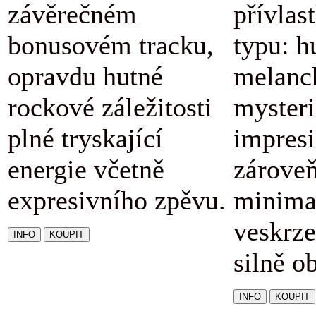
závěrečném
přívlas
bonusovém tracku,
typu: h
opravdu hutné
melanc
rockové záležitosti
mysteri
plné tryskající
impresi
energie včetně
zárove
expresivního zpěvu.
minimal
veskrze
silně o