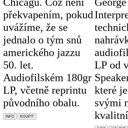
Chicagu. Což není
George 
překvapením, pokud
Interpr
uvážíme, že se
technic
jednalo o tým snů
nahráv
amerického jazzu
audiofi
50. let.
LP od v
Audiofilském 180gr
Speaker
LP, včetně reprintu
které j
původního obalu.
svými 
kvalitn