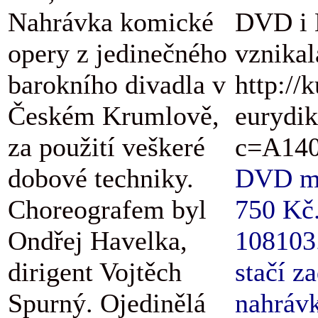
Nahrávka komické
DVD i B
opery z jedinečného
vznikal
barokního divadla v
http://
Českém Krumlově,
eurydik
za použití veškeré
c=A140
dobové techniky.
DVD má 
Choreografem byl
750 Kč.
Ondřej Havelka,
108103.
dirigent Vojtěch
stačí z
Spurný. Ojedinělá
nahrávk