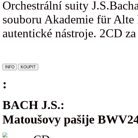
Orchestrální suity J.S.Bac
souboru Akademie für Alte 
autentické nástroje. 2CD z
:
BACH J.S.:
Matoušovy pašije BWV2