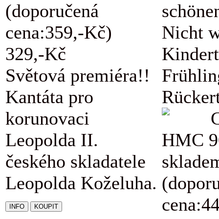
(doporučená
schöne
cena:359,-Kč)
Nicht w
329,-Kč
Kindert
Světová premiéra!!
Frühli
Kantáta pro
Rückert
korunovaci
Leopolda II.
HMC 9
českého skladatele
sklade
Leopolda Koželuha.
(dopor
cena:4