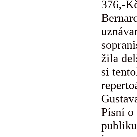
376,-K
Bernard
uznáva
soprani
žila de
si tent
reperto
Gustav
Písní o
publik