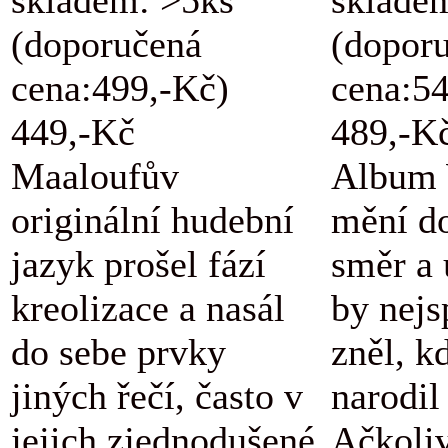
(doporučená
(dopor
cena:499,-Kč)
cena:5
449,-Kč
489,-K
Maaloufův
Album 
originální hudební
mění d
jazyk prošel fází
směr a 
kreolizace a nasál
by nejs
do sebe prvky
zněl, k
jiných řečí, často v
narodil
jejich zjednodušené
Ačkoli