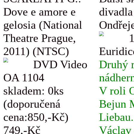
Dove e amore e
divadla
gelosia (National
Ondřej
Theatre Prague,
2011) (NTSC)
Euridic
DVD Video
Druhý r
OA 1104
nádhern
skladem: 0ks
V roli 
(doporučená
Bejun M
cena:850,-Kč)
Liebau.
749,-Kč
Václav 