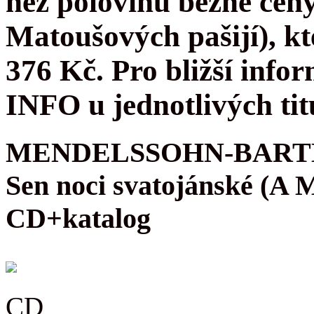
než polovinu běžné cen
Matoušových pašijí), kt
376 Kč. Pro bližší infor
INFO u jednotlivých tit
MENDELSSOHN-BARTH
Sen noci svatojánské (A
CD+katalog
CD