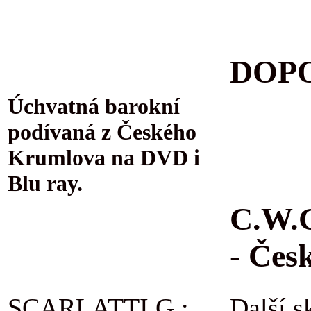
DOPO
Úchvatná barokní
podívaná z Českého
Krumlova na DVD i
Blu ray.
C.W.G
- Čes
SCARLATTI G.:
Další s