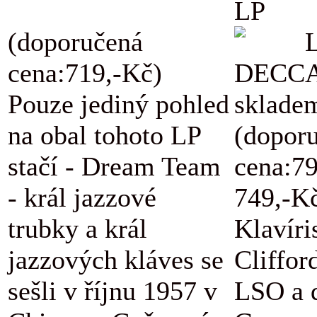
LP
(doporučená
L
cena:719,-Kč)
DECCA
Pouze jediný pohled
skladem
na obal tohoto LP
(dopor
stačí - Dream Team
cena:7
- král jazzové
749,-K
trubky a král
Klavíri
jazzových kláves se
Cliffor
sešli v říjnu 1957 v
LSO a d