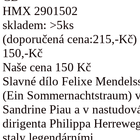
HMX 2901502
skladem: >5ks
(doporučená cena:215,-Kč)
150,-Kč
Naše cena 150 Kč
Slavné dílo Felixe Mendels
(Ein Sommernachtstraum) v
Sandrine Piau a v nastudov
dirigenta Philippa Herrewe
staly legendárními.