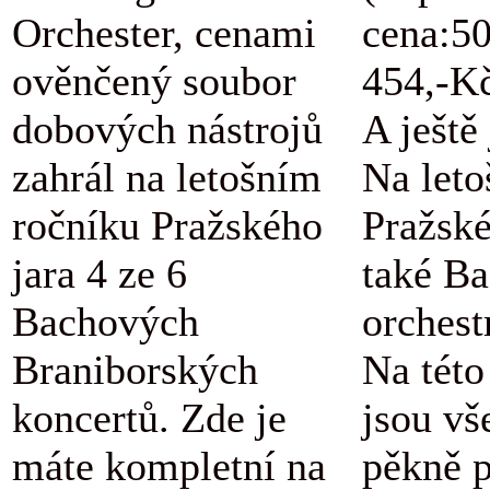
Orchester, cenami
cena:5
ověnčený soubor
454,-K
dobových nástrojů
A ještě
zahrál na letošním
Na let
ročníku Pražského
Pražské
jara 4 ze 6
také B
Bachových
orchestr
Braniborských
Na této
koncertů. Zde je
jsou vš
máte kompletní na
pěkně 