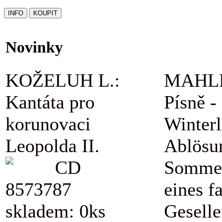
Novinky
KOŽELUH L.:
MAHLE
Kantáta pro
Písně -
korunovaci
Winterl
Leopolda II.
Ablösu
CD
Sommer
8573787
eines f
skladem: 0ks
Geselle