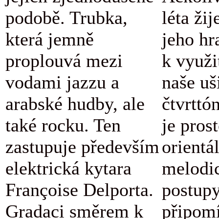
podobě. Trubka,
léta žij
která jemně
jeho hr
proplouvá mezi
k využi
vodami jazzu a
naše uš
arabské hudby, ale
čtvrttó
také rocku. Ten
je pros
zastupuje především
orientá
elektrická kytara
melodi
Françoise Delporta.
postupy
Gradaci směrem k
připomí