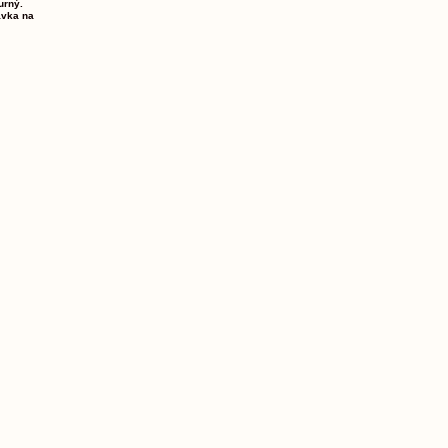
urný.
ávka na