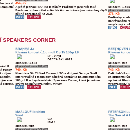
(doporučená cena:509,-Kč)
454,-Kč
ho jara 4
 kompletní
A ještě jednou FBO. Na letošním Pražském jaru hrál také
skladem: 1-5ks
Bachovu orchestrální suitu. Na této nahrávce jsou všechny čtyři
(doporučená cena
376,-Kč
pěkně pohromadě na 2CD.
Berlínský soub
nahrávaného re
smyčcový soubo
VÍ SPEAKERS CORNER
BRAHMS J.:
BEETHOVEN L.
Klavírní koncert č.1 d moll Op.15 180gr LP
Klavírní konce
LP - vinyl
DECCA SXL 6023
skladem: 1-5ks
skladem: 0ks
hoto LP
(doporučená cena:799,-Kč)
(doporučená cena
749,-Kč
749,-Kč
vé trubky
 v říjnu
Klavírista Sir Clifford Curzon, LSO a dirigent George Szell.
Další lahůdka n
vapením,
Interpretačně i technicky báječná nahrávka na audiofilském
za dirigentský
 tým snů
180gr LP od vydavatelství Speakers Corner, které je známo
společně Klaví
ě reprintu
svými nadmíru kvalitnímu vinyly.
vydavatelství 
MAALOUF Ibrahim:
PETERSON Lu
Wind
The Son of A
CD
IBM 4
skladem: 0ks
skladem: 0ks
(doporučená cena:549,-Kč)
(doporučená cena