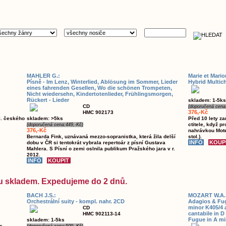
MAHLER G.:
Marie et Mario
Písně - Im Lenz, Winterlied, Ablösung im Sommer, Lieder
Hybrid Multic
eines fahrenden Gesellen, Wo die schönen Trompeten,
Nicht wiedersehn, Kindertotenlieder, Frühlingsmorgen,
Rückert - Lieder
skladem: 1-5ks
CD
(doporučená cena
376,-Kč
HMC 902173
I. českého
skladem: >5ks
Před 10 lety z
ctitele, když p
(doporučená cena:449,-Kč)
376,-Kč
nahrávkou Mote
Bernarda Fink, uznávaná mezzo-sopranistka, která žila delší
stol.).
dobu v ČR si tentokrát vybrala repertoár z písní Gustava
Mahlera. S Písní o zemi oslnila publikum Pražského jara v r.
2012.
sou skladem. Expedujeme do 2 dnů.
BACH J.S.:
MOZART W.A.
Orchestrální suity - kompl. nahr. 2CD
Adagios & Fug
minor K405/4 
CD
cantabile in 
HMC 902113-14
Fugue in A mi
skladem: 1-5ks
r