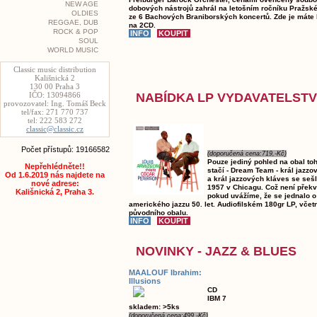
NEW AGE
dobových nástrojů zahrál na letošním ročníku Pražské
OLDIES
ze 6 Bachových Braniborských koncertů. Zde je máte
REGGAE, DUB
na 2CD.
ROCK & POP
SOUL
WORLD MUSIC
Classic music distribution
Kališnická 2
130 00 Praha 3
NABÍDKA LP VYDAVATELST
IČO: 13094866
provozovatel: Ing. Tomáš Beck
tel/fax: 271 770 737
tel: 222 583 272
classic@classic.cz
Počet přístupů: 19166582
(doporučená cena:719,-Kč)
Pouze jediný pohled na obal to
Nepřehlédněte!!
stačí - Dream Team - král jazzo
Od 1.6.2019 nás najdete na
a král jazzových kláves se sešli
nové adrese:
1957 v Chicagu. Což není přek
Kališnická 2, Praha 3.
pokud uvážíme, že se jednalo o
amerického jazzu 50. let. Audiofilském 180gr LP, včetn
původního obalu.
NOVINKY - JAZZ & BLUES
MAALOUF Ibrahim:
Illusions
CD
IBM 7
skladem: >5ks
(doporučená cena:499,-Kč)