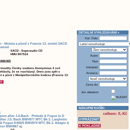
DETAILNÍ VYHLEDÁVÁNÍ »
Kat. číslo:
n - Moteta a písně z Francie 13. století SACD
hannel
SACD - Superaudio CD
HMU 807524
Autor:
:449,-Kč)
Titul:
Interpret:
armoutily členky souboru Anonymous 4 své
rohlásily, že se rozcházejí. Dnes jsou zpět s
Anotace:
t a písní z Montpellierského kodexu (Francie 13.
Cena do:
Jen skladem:
NÁKUPNÍ KOŠÍK:
:
celkem: 0,-Kč
ues after J.S.Bach - Prelude & Fugue in D
after J.S. Bach BWV877 WTC Bk 2. Larghetto
D & Fugue K405/5 BWV874 WTC Bk 2. Adagio &
nor BWV867 aj.
CD