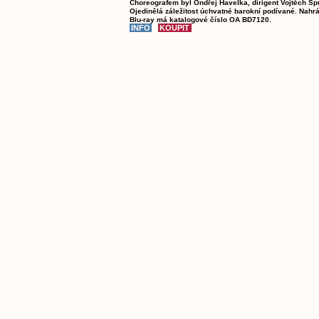
Choreografem byl Ondřej Havelka, dirigent Vojtěch Sp
Ojedinělá záležitost úchvatné barokní podívané. Nahr
Blu-ray má katalogové číslo OA BD7120.