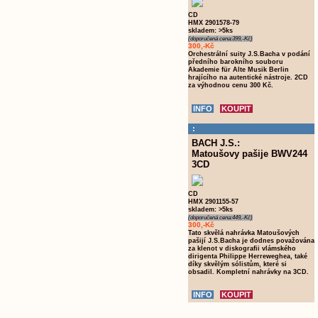
CD
HMX 2901578-79
skladem: >5ks
(doporučená cena:399,-Kč)
300,-Kč
Orchestrální suity J.S.Bacha v podání
předního barokního souboru
Akademie für Alte Musik Berlin
hrajícího na autentické nástroje. 2CD
za výhodnou cenu 300 Kč.
:
BACH J.S.:
Matoušovy pašije BWV244
3CD
CD
HMX 2901155-57
skladem: >5ks
(doporučená cena:449,-Kč)
300,-Kč
Tato skvělá nahrávka Matoušových
pašijí J.S.Bacha je dodnes považována
za klenot v diskografii vlámského
dirigenta Philippe Herreweghea, také
díky skvělým sólistům, které si
obsadil. Kompletní nahrávky na 3CD.