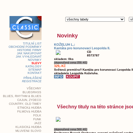
Novinky
TITULNÍ LIST
KOŽELUH L.:
OBCHODNÍ PODMÍNKY
Kantáta pro korunovaci Leopolda II.
HISTORIE FIRMY
CD
JAK NAKUPOVAT
8573787
JAK VYHLEDAVAT
skladem: 0ks
NOVINKY
(doporučená cena:359,-Kč)
SLEVY
329,-Kč
KATALOGY
SITEMAP
Světová premiéra!! Kantáta pro korunovaci Leopolda I
KONTAKT
skladatele Leopolda Koželuha.
PŘIHLÁŠENÍ
REGISTRACE
VŠECHNY
BLUEGRASS
BLUES, RHYTHM & BLUES
CAJUN, ZYDECO
COUNTRY, OLD TIMEY
Všechny tituly na této stránce j
ETNICKá HUDBA
FILMOVá HUDBA
FOLK
FUNK
JAZZ
KLASICKá HUDBA
(doporučená cena:569,-Kč)
MLUVENé SLOVO
Freiburger Barock Orchester, cenami ověnčený soubo