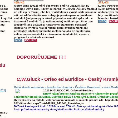
489,-Kč
379,-Kč
ace a
Album Wind (2012) mění dosavadní směr a ukazuje, jak by
Lucky Peterson.
odušené
nejspíše Davis zněl, kdyby se narodil v Bejrútu. Ačkoliv Maalouf
svém novém al
azzu a
už léta žije v Paříži, jeho hra, i vzhledem k využití stále pro naše
nadupanými skl
ím
uši netradiční čtvrttónové trubky, je prostoupena orientálními
lety návštěvník
k využití
melodickými postupy a věrně připomíná sakrální zpěv jako v
hlavních hvězd
llusions
libanonské mešitě. To je ovšem jediný odlišný rys. Jinak zde
extu
(podobně jako u Davise) nalezneme standardní obsazení
jazzového kvinteta hrající hudbu, které bychom mohli dát
plné
přívlastky tohoto typu: hudba melancholická až mysteriózní,
velice impresionistická a zároveň minimalistická, veskrze
programní a silně obrazotvorná.
DOPORUČUJEME ! ! !
Blu
C.W.Gluck - Orfeo ed Euridice - Český Kruml
Další skvělá nahrávka z barokního divadla v Českém Krumlově, v režii Ondř
2011)
102184 GLUCK C.W.: Orfeo ed Euridice
Druhý režijní projekt Ondřeje Havelky v nádherném prostř
kontratenorista Bejun Mehta, Eurydika zpívá a hraje Eva Liebau. Orchestr Colleg
DVD i Blu-ray na skladě. Jak nahrávka vznikala si můžete přečíst zde: http://kult
067-/filmvideo.aspx?c=A140507_141846_filmvideo_ts
DVD má katalogové číslo 102184 a stojí 750 Kč. Blu-ray má katalogové číslo 108
číslo požadované nahrávky do vyhledávacího řádku v záhlaví stránky.
adla v
.