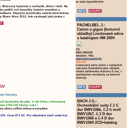
se staly legendárními.
 Bluesový kytarista a varhaník, tělem i duší. Na
bu potěší své fanoušky hutným soundem a
adbami. Stejnými prostředky nadchl před dvěma
y Blues Alive 2012, kde vystoupil jako jedna z
:
.
PACHELBEL J.:
Canon a gigue (komorní
skladby) Limitovaná edice
s katalogem HM 2004
CD
HMX 2901539
skladem: >5ks
(doporučená cena:215,-Kč)
150,-Kč
Limitovaná edice jedné z nejlepších
nahrávek Pachelbelových skladeb,
včetně oblíbeného Kánonu D dur, s
vynikajícími muzikanty na dobové
nástroje.
ov
eje Havelky.
:
BACH J.S.:
edí barokního divadla. V roli Orfea světoznámý
Orchestrální suity č.1 C
ium 1704 řídí Václav Luks.!
ura.idnes.cz/film-orfeus-a-eurydika-
dur BWV1066, č.2 h moll
BWV1067, č.3 D dur
103. Cena 871 Kč. Pro objednání stačí zadat kat.
BWV1068 a č.4 D dur
BWV1069 2CD+katalog