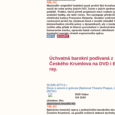
449,-Kč
Maaloufův originální hudební jazyk prošel fází kreoliz
nasál do sebe prvky jiných řečí, často v jejich zjedn
podobě. Trubka, která jemně proplouvá mezi vodami j
arabské hudby, ale také rocku. Ten zastupuje předevš
elektrická kytara Françoise Delporta. Gradaci směrem 
rockových prvků lze sledovat hned v úvodní skladbě I
(mimochodem skvělá práce s dynamikou!), ale v kont
celého alba přijde to hlavní vyvrcholení v závěrečném
bonusovém tracku, opravdu hutné rockové záležitosti 
tryskající energie včetně expresivního zpěvu.
Úchvatná barokní podívaná z
Českého Krumlova na DVD i 
ray.
SCARLATTI G.:
Dove e amore e gelosia (National Theatre Prague, 
(NTSC)
DVD Video
OA 1104
skladem: 0ks
(doporučená cena:850,-Kč)
749,-Kč
Nahrávka komické opery z jedinečného barokního div
Českém Krumlově, za použití veškeré dobové techniky