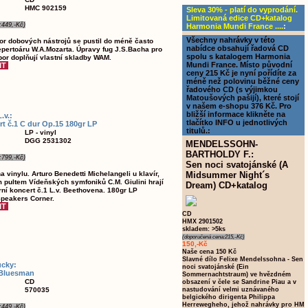
HMC 902159
Sleva 30% - platí do vyprodání.
Limitovaná edice CD+katalog
:449,-Kč)
Harmonia Mundi France ....
:
Všechny nahrávky v této
or dobových nástrojů se pustil do méně často
nabídce obsahují řadová CD
pertoáru W.A.Mozarta. Úpravy fug J.S.Bacha pro
spolu s katalogem Harmonia
r doplňují vlastní skladby WAM.
Mundi France. Místo původní
ceny 215 Kč je nyní pořídíte za
méně než polovinu běžné ceny
řadového CD (s výjimkou
Matoušových pašijí), které stojí
v našem e-shopu 376 Kč. Pro
bližší informace klikněte na
v.:
tlačítko INFO u jednotlivých
rt č.1 C dur Op.15 180gr LP
titulů.:
LP - vinyl
DGG 2531302
MENDELSSOHN-
BARTHOLDY F.:
:799,-Kč)
Sen noci svatojánské (A
a vinylu. Arturo Benedetti Michelangeli u klavír,
Midsummer Night´s
m pultem Vídeňských symfoniků C.M. Giulini hrají
Dream) CD+katalog
rní koncert č.1 L.v. Beethovena. 180gr LP
Speakers Corner.
CD
HMX 2901502
skladem: >5ks
(doporučená cena:215,-Kč)
150,-Kč
Naše cena 150 Kč
Slavné dílo Felixe Mendelssohna - Sen
cky:
noci svatojánské (Ein
 Bluesman
Sommernachtstraum) ve hvězdném
CD
obsazení v čele se Sandrine Piau a v
570035
nastudování velmi uznávaného
belgického dirigenta Philippa
Herrewegheho, jehož nahrávky pro HM
:449,-Kč)