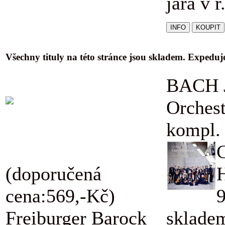
jara v r
Všechny tituly na této stránce jsou skladem. Expedu
BACH J
Orchest
kompl.
(doporučená
cena:569,-Kč)
Freiburger Barock
skladem