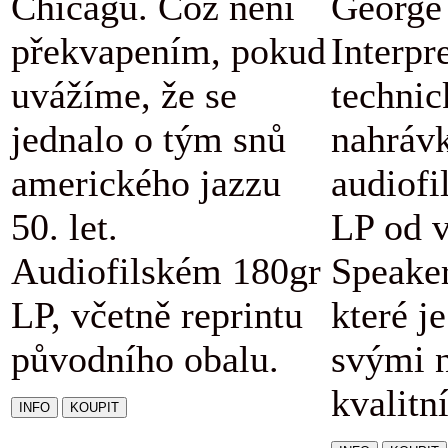
Chicagu. Což není
George 
překvapením, pokud
Interpr
uvážíme, že se
technic
jednalo o tým snů
nahráv
amerického jazzu
audiofi
50. let.
LP od v
Audiofilském 180gr
Speaker
LP, včetně reprintu
které j
původního obalu.
svými 
kvalitn