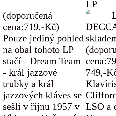
LP
(doporučená
L
cena:719,-Kč)
DECCA
Pouze jediný pohled
skladem
na obal tohoto LP
(dopor
stačí - Dream Team
cena:7
- král jazzové
749,-K
trubky a král
Klavíri
jazzových kláves se
Cliffor
sešli v říjnu 1957 v
LSO a d