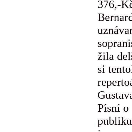
376,-K
Bernard
uznáva
soprani
žila de
si tent
reperto
Gustav
Písní o
publik