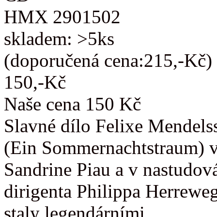
HMX 2901502
skladem: >5ks
(doporučená cena:215,-Kč)
150,-Kč
Naše cena 150 Kč
Slavné dílo Felixe Mendels
(Ein Sommernachtstraum) v
Sandrine Piau a v nastudov
dirigenta Philippa Herrewe
staly legendárními.