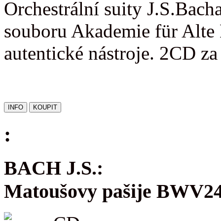
Orchestrální suity J.S.Bac
souboru Akademie für Alte 
autentické nástroje. 2CD z
:
BACH J.S.:
Matoušovy pašije BWV2