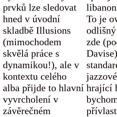
prvků lze sledovat
libanon
hned v úvodní
To je o
skladbě Illusions
odlišný
(mimochodem
zde (po
skvělá práce s
Davise
dynamikou!), ale v
standar
kontextu celého
jazzové
alba přijde to hlavní
hrající
vyvrcholení v
bychom
závěrečném
přívlas