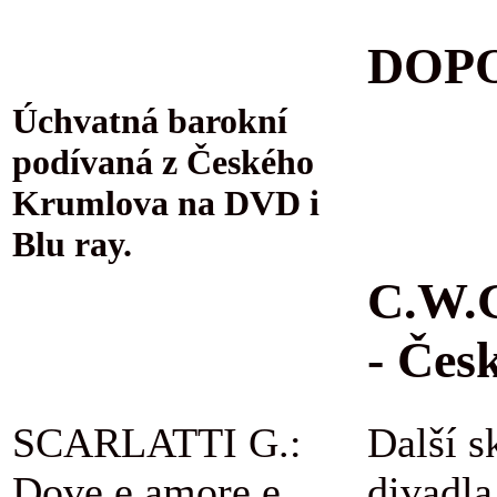
DOPO
Úchvatná barokní
podívaná z Českého
Krumlova na DVD i
Blu ray.
C.W.G
- Čes
SCARLATTI G.:
Další s
Dove e amore e
divadla