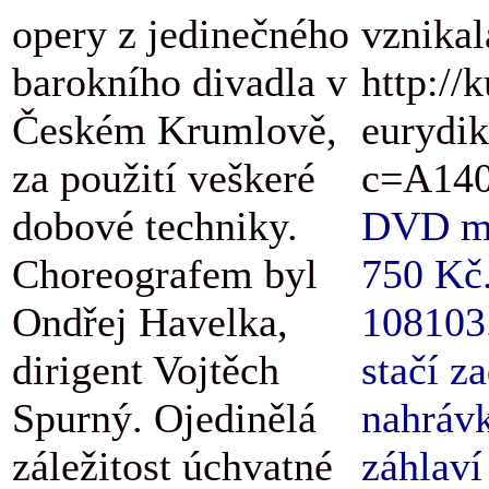
opery z jedinečného
vznikal
barokního divadla v
http://
Českém Krumlově,
eurydik
za použití veškeré
c=A140
dobové techniky.
DVD má 
Choreografem byl
750 Kč.
Ondřej Havelka,
108103.
dirigent Vojtěch
stačí z
Spurný. Ojedinělá
nahrávk
záležitost úchvatné
záhlaví