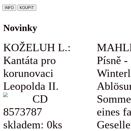
Novinky
KOŽELUH L.:
MAHLE
Kantáta pro
Písně -
korunovaci
Winterl
Leopolda II.
Ablösu
CD
Sommer
8573787
eines f
skladem: 0ks
Geselle