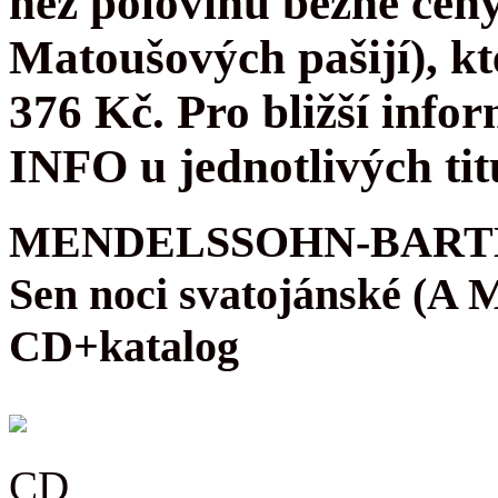
než polovinu běžné cen
Matoušových pašijí), kt
376 Kč. Pro bližší infor
INFO u jednotlivých tit
MENDELSSOHN-BARTH
Sen noci svatojánské (A
CD+katalog
CD