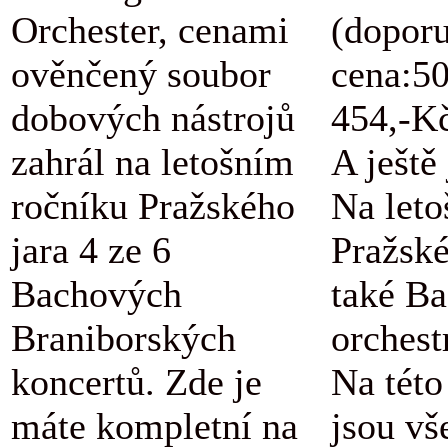
Orchester, cenami
(dopor
ověnčený soubor
cena:5
dobových nástrojů
454,-K
zahrál na letošním
A ještě
ročníku Pražského
Na let
jara 4 ze 6
Pražské
Bachových
také B
Braniborských
orchestr
koncertů. Zde je
Na této
máte kompletní na
jsou vš