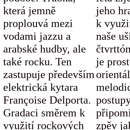
která jemně
jeho hr
proplouvá mezi
k využi
vodami jazzu a
naše uš
arabské hudby, ale
čtvrttó
také rocku. Ten
je pros
zastupuje především
orientá
elektrická kytara
melodi
Françoise Delporta.
postupy
Gradaci směrem k
připomí
využití rockových
zpěv ja