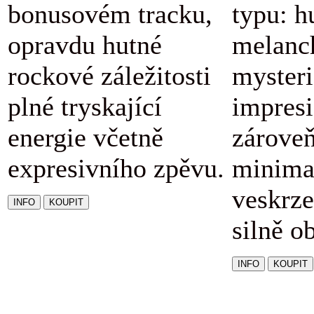
bonusovém tracku,
typu: h
opravdu hutné
melanc
rockové záležitosti
mysteri
plné tryskající
impresi
energie včetně
zárove
expresivního zpěvu.
minimal
veskrze
silně o