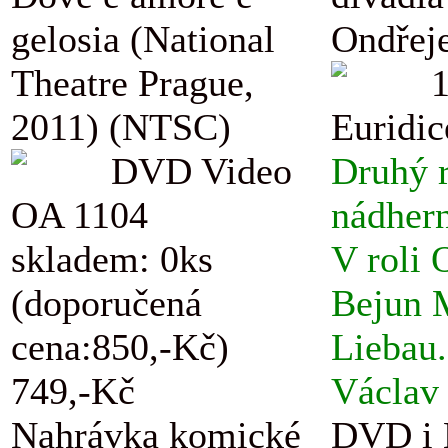
gelosia (National
Ondřej
Theatre Prague,
2011) (NTSC)
Euridic
DVD Video
Druhý r
OA 1104
nádhern
skladem: 0ks
V roli 
(doporučená
Bejun M
cena:850,-Kč)
Liebau.
749,-Kč
Václav 
Nahrávka komické
DVD i B