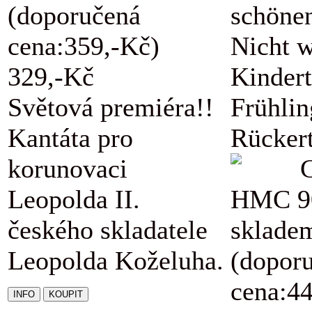
(doporučená
schöne
cena:359,-Kč)
Nicht w
329,-Kč
Kindert
Světová premiéra!!
Frühli
Kantáta pro
Rückert
korunovaci
Leopolda II.
HMC 9
českého skladatele
sklade
Leopolda Koželuha.
(dopor
cena:4