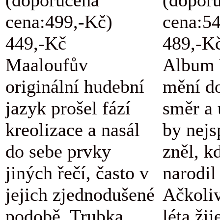
cena:499,-Kč)
cena:5
449,-Kč
489,-K
Maaloufův
Album 
originální hudební
mění d
jazyk prošel fází
směr a 
kreolizace a nasál
by nejs
do sebe prvky
zněl, k
jiných řečí, často v
narodil
jejich zjednodušené
Ačkoli
podobě. Trubka,
léta žij