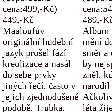
cena:499,-Kč)
cena:5
449,-Kč
489,-K
Maaloufův
Album 
originální hudební
mění d
jazyk prošel fází
směr a 
kreolizace a nasál
by nejs
do sebe prvky
zněl, k
jiných řečí, často v
narodil
jejich zjednodušené
Ačkoli
podobě. Trubka,
léta žij