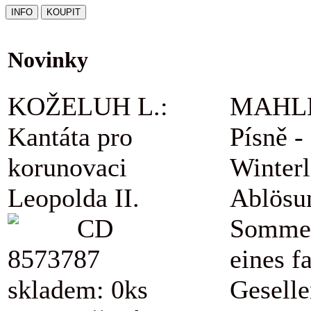
Novinky
KOŽELUH L.:
MAHLE
Kantáta pro
Písně -
korunovaci
Winterl
Leopolda II.
Ablösu
CD
Sommer
8573787
eines f
skladem: 0ks
Geselle