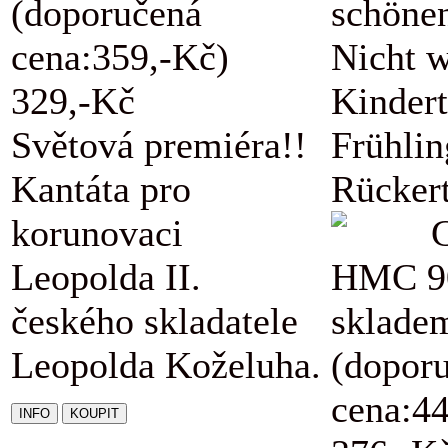
(doporučená
schöne
cena:359,-Kč)
Nicht w
329,-Kč
Kindert
Světová premiéra!!
Frühli
Kantáta pro
Rückert
korunovaci
Leopolda II.
HMC 9
českého skladatele
sklade
Leopolda Koželuha.
(dopor
cena:4