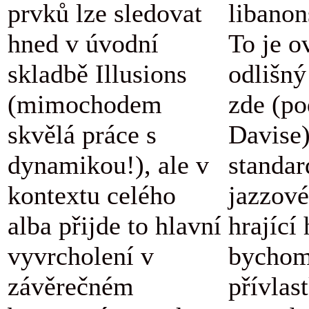
prvků lze sledovat
libanon
hned v úvodní
To je o
skladbě Illusions
odlišný
(mimochodem
zde (po
skvělá práce s
Davise
dynamikou!), ale v
standar
kontextu celého
jazzové
alba přijde to hlavní
hrající
vyvrcholení v
bychom
závěrečném
přívlas