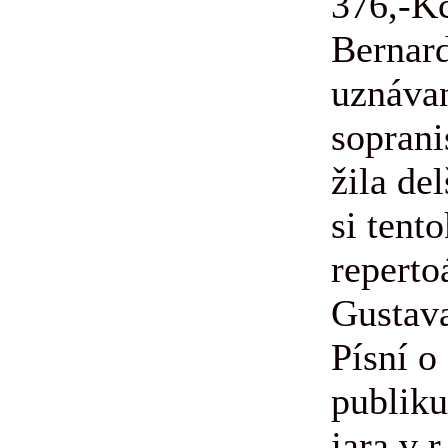
376,-K
Bernard
uznáva
soprani
žila de
si tent
reperto
Gustav
Písní o
publik
jara v r