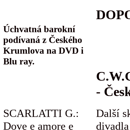
DOPO
Úchvatná barokní
podívaná z Českého
Krumlova na DVD i
Blu ray.
C.W.G
- Čes
SCARLATTI G.:
Další s
Dove e amore e
divadla