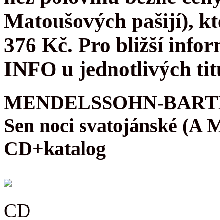
Matoušových pašijí), kt
376 Kč. Pro bližší infor
INFO u jednotlivých tit
MENDELSSOHN-BARTH
Sen noci svatojánské (A
CD+katalog
CD