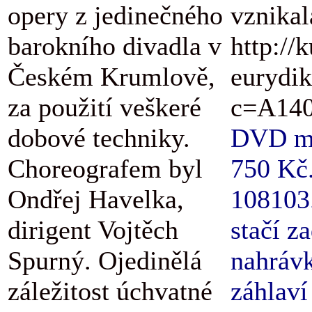
opery z jedinečného
vznikal
barokního divadla v
http://
Českém Krumlově,
eurydik
za použití veškeré
c=A140
dobové techniky.
DVD má 
Choreografem byl
750 Kč.
Ondřej Havelka,
108103.
dirigent Vojtěch
stačí z
Spurný. Ojedinělá
nahrávk
záležitost úchvatné
záhlaví