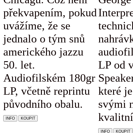
překvapením, pokud
Interpr
uvážíme, že se
technic
jednalo o tým snů
nahráv
amerického jazzu
audiofi
50. let.
LP od v
Audiofilském 180gr
Speaker
LP, včetně reprintu
které j
původního obalu.
svými 
kvalitn