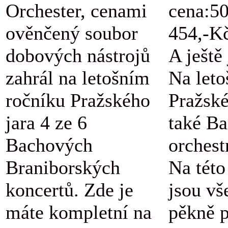
Orchester, cenami
cena:5
ověnčený soubor
454,-K
dobových nástrojů
A ještě
zahrál na letošním
Na let
ročníku Pražského
Pražské
jara 4 ze 6
také B
Bachových
orchestr
Braniborských
Na této
koncertů. Zde je
jsou vš
máte kompletní na
pěkně 