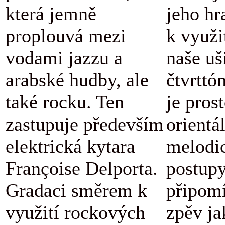
která jemně
jeho hr
proplouvá mezi
k využi
vodami jazzu a
naše uš
arabské hudby, ale
čtvrttó
také rocku. Ten
je pros
zastupuje především
orientá
elektrická kytara
melodi
Françoise Delporta.
postupy
Gradaci směrem k
připomí
využití rockových
zpěv ja