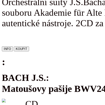
Orchestrální suity J.S.Bac
souboru Akademie für Alte 
autentické nástroje. 2CD z
:
BACH J.S.:
Matoušovy pašije BWV2
CD