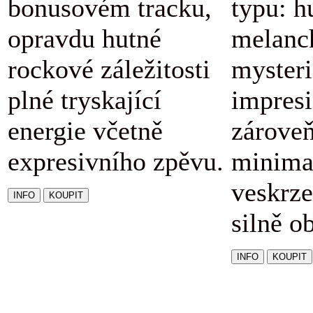
bonusovém tracku,
typu: h
opravdu hutné
melanc
rockové záležitosti
mysteri
plné tryskající
impresi
energie včetně
zárove
expresivního zpěvu.
minimal
veskrze
silně o