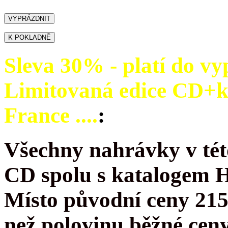
Sleva 30% - platí do vy
Limitovaná edice CD+
France ....
:
Všechny nahrávky v tét
CD spolu s katalogem 
Místo původní ceny 215
než polovinu běžné cen