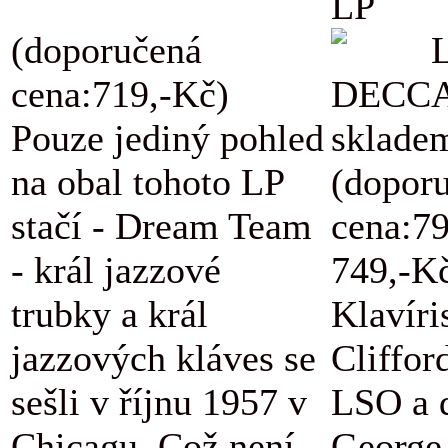
LP
(doporučená
L
cena:719,-Kč)
DECCA
Pouze jediný pohled
skladem
na obal tohoto LP
(dopor
stačí - Dream Team
cena:7
- král jazzové
749,-K
trubky a král
Klavíri
jazzových kláves se
Cliffor
sešli v říjnu 1957 v
LSO a d
Chicagu. Což není
George 