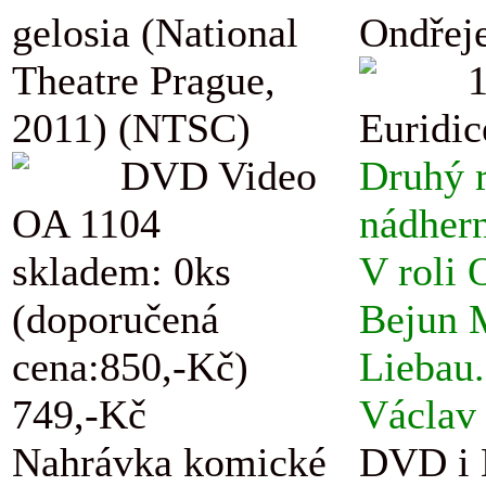
gelosia (National
Ondřej
Theatre Prague,
2011) (NTSC)
Euridic
DVD Video
Druhý r
OA 1104
nádhern
skladem: 0ks
V roli 
(doporučená
Bejun M
cena:850,-Kč)
Liebau.
749,-Kč
Václav 
Nahrávka komické
DVD i B